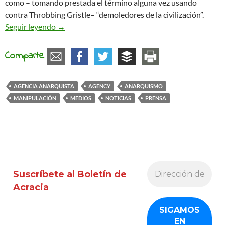
como – tomando prestada el término alguna vez usando
contra Throbbing Gristle– “demoledores de la civilización”.
Presentada Agency, la primera empresa de RP an
Seguir leyendo
→
Comparte
AGENCIA ANARQUISTA
AGENCY
ANARQUISMO
MANIPULACIÓN
MEDIOS
NOTICIAS
PRENSA
Suscríbete al Boletín de
Acracia