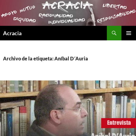
Buscar
Acracia
SALTAR
MENÚ
AL
PRINCI
CONTENIDO
Archivo de la etiqueta: Aníbal D´Auria