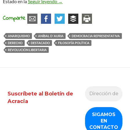
Aníbal D´Auria: “No hay nada más re
Estado en la
Seguir leyendo
→
Comparte
ANARQUISMO
ANÍBAL D´AURIA
DEMOCRACIA REPRESENTATIVA
DERECHO
DESTACADO
FILOSOFÍA POLÍTICA
REVOLUCIÓN LIBERTARIA
Suscríbete al Boletín de
Acracia