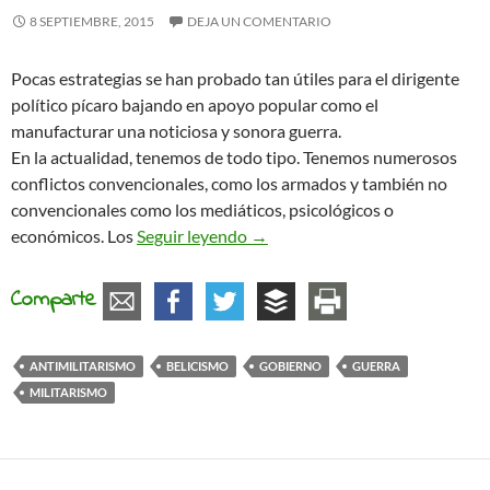
8 SEPTIEMBRE, 2015
DEJA UN COMENTARIO
Pocas estrategias se han probado tan útiles para el dirigente
político pícaro bajando en apoyo popular como el
manufacturar una noticiosa y sonora guerra.
En la actualidad, tenemos de todo tipo. Tenemos numerosos
conflictos convencionales, como los armados y también no
convencionales como los mediáticos, psicológicos o
Los tiempos de guerra
económicos. Los
Seguir leyendo
→
Comparte
ANTIMILITARISMO
BELICISMO
GOBIERNO
GUERRA
MILITARISMO