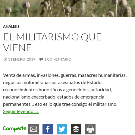
ANÁLISIS
EL MILITARISMO QUE
VIENE
31 ENERO, 2019
1 COMENTARIO
Venta de armas, invasiones, guerras, masacres humanitarias,
negocios multimillonarios, asesinatos de Estado,
reconocimientos honoríficos a genocidios, autoridad,
nacionalismo exacerbado, estados de emergencia
permanentes… eso es lo que trae consigo el militarismo.
El militarismo que viene
Seguir leyendo
→
Comparte