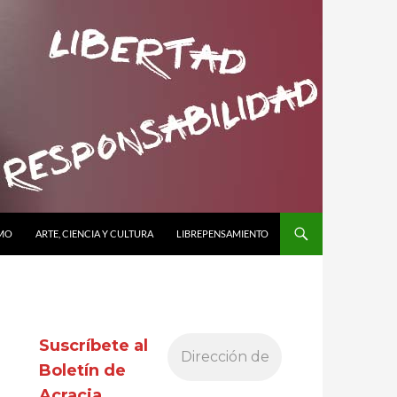
SMO
ARTE, CIENCIA Y CULTURA
LIBREPENSAMIENTO
Suscríbete al
Boletín de
Acracia