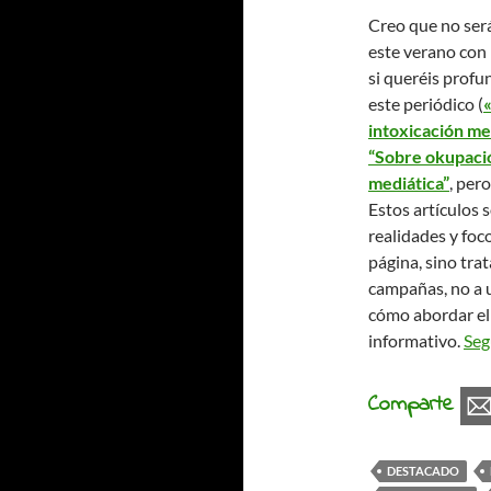
Creo que no ser
este verano con 
si queréis profu
este periódico (
intoxicación me
“Sobre okupació
mediática”
, per
Estos artículos 
realidades y foc
página, sino trat
campañas, no a u
cómo abordar el
informativo.
Seg
Comparte
DESTACADO