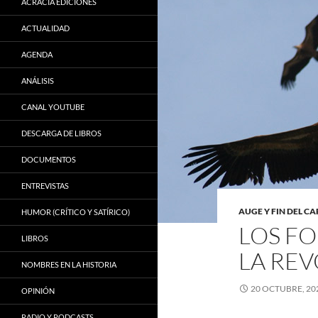
ACRACIA EDICIONES
ACTUALIDAD
AGENDA
ANÁLISIS
CANAL YOUTUBE
DESCARGA DE LIBROS
DOCUMENTOS
ENTREVISTAS
AUGE Y FIN DEL C
HUMOR (CRÍTICO Y SATÍRICO)
LOS FO
LIBROS
LA RE
NOMBRES EN LA HISTORIA
20 OCTUBRE, 20
OPINIÓN
RADIO Y PODCASTS