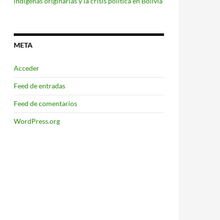
indígenas originarias y la crisis política en Bolivia
META
Acceder
Feed de entradas
Feed de comentarios
WordPress.org
la okupación