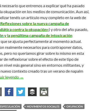
á necesario que entremos a explicar qué ha pasado
la okupación en los medios de comunicación. Aun así,
ndizar tenéis un artículo muy completo en la web de
«Reflexiones sobre la nueva campaña de
diática contra la okupación»
) y otro del año pasado,
n y la penúltima campaña de intoxicación
o que se ajusta perfectamente al momento actual.
son realmente necesarios para contraponer datos,
os, pero no queríamos girar sobre lo mismo en esta
ar de reflexionar sobre el efecto de este tipo de
n nivel más general sino en entornos militantes, y
 nuevo contexto creado tras un verano de napalm
Estado de alarma (social): otro artículo en defensa de 
uir leyendo
→
ESPECULACIÓN
MOVIMIENTOS SOCIALES
OKUPACIÓN