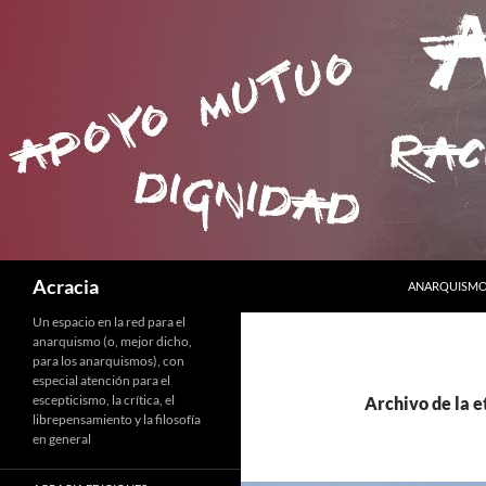
SALTAR AL C
Buscar
Acracia
ANARQUISMO 
Un espacio en la red para el
anarquismo (o, mejor dicho,
para los anarquismos), con
especial atención para el
escepticismo, la crítica, el
Archivo de la e
librepensamiento y la filosofía
en general