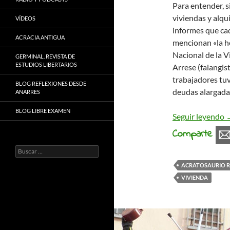
Para entender, si
viviendas y alqui
VÍDEOS
informes que cad
ACRACIA ANTIGUA
mencionan «la he
Nacional de la V
GERMINAL. REVISTA DE
ESTUDIOS LIBERTARIOS
Arrese (falangis
trabajadores tuv
BLOG REFLEXIONES DESDE
deudas alargada
ANARRES
BLOG LIBRE EXAMEN
L
Seguir leyendo
Comparte
Buscar:
ACRATOSAURIO R
VIVIENDA