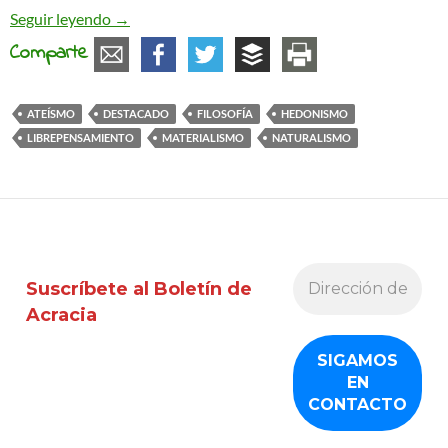
La filosofía Charvaka, desafío materialista y hedoni
Seguir leyendo
→
Comparte
ATEÍSMO
DESTACADO
FILOSOFÍA
HEDONISMO
LIBREPENSAMIENTO
MATERIALISMO
NATURALISMO
Suscríbete al Boletín de
Acracia