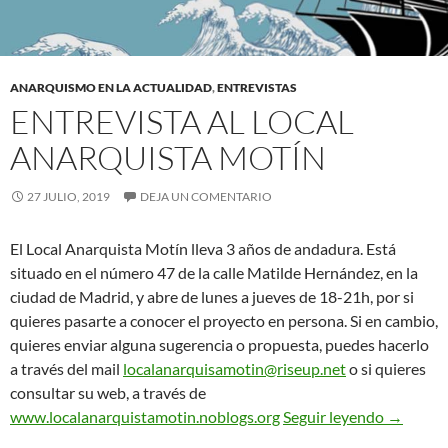
ANARQUISMO EN LA ACTUALIDAD
,
ENTREVISTAS
ENTREVISTA AL LOCAL
ANARQUISTA MOTÍN
27 JULIO, 2019
DEJA UN COMENTARIO
El Local Anarquista Motín lleva 3 años de andadura. Está
situado en el número 47 de la calle Matilde Hernández, en la
ciudad de Madrid, y abre de lunes a jueves de 18-21h, por si
quieres pasarte a conocer el proyecto en persona. Si en cambio,
quieres enviar alguna sugerencia o propuesta, puedes hacerlo
a través del mail
localanarquisamotin@riseup.net
o si quieres
consultar su web, a través de
Entrevis
www.localanarquistamotin.noblogs.org
Seguir leyendo
→