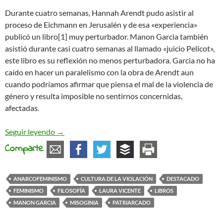
Durante cuatro semanas, Hannah Arendt pudo asistir al
proceso de Eichmann en Jerusalén y de esa «experiencia»
publicó un libro[1] muy perturbador. Manon Garcia también
asistió durante casi cuatro semanas al llamado «juicio Pelicot»,
este libro es su reflexión no menos perturbadora. Garcia no ha
caído en hacer un paralelismo con la obra de Arendt aun
cuando podríamos afirmar que piensa el mal de la violencia de
género y resulta imposible no sentirnos concernidas,
afectadas.
Manon Garcia, «Vivir con los hombres. Reflexiones
Seguir leyendo
→
Comparte
ANARCOFEMINISMO
CULTURA DE LA VIOLACIÓN
DESTACADO
FEMINISMO
FILOSOFÍA
LAURA VICENTE
LIBROS
MANON GARCIA
MISOGINIA
PATRIARCADO