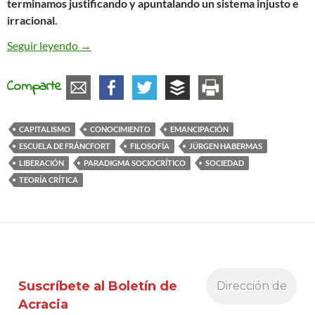
terminamos justificando y apuntalando un sistema injusto e
irracional.
El paradigma sociocrítico y el interés emancipato
Seguir leyendo
→
Comparte
CAPITALISMO
CONOCIMIENTO
EMANCIPACIÓN
ESCUELA DE FRÁNCFORT
FILOSOFÍA
JÜRGEN HABERMAS
LIBERACIÓN
PARADIGMA SOCIOCRÍTICO
SOCIEDAD
TEORÍA CRÍTICA
Suscríbete al Boletín de
Acracia