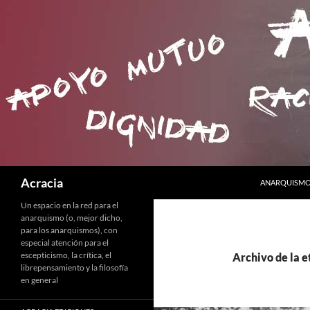
SALTAR AL C
Buscar
Acracia
ANARQUISMO 
Un espacio en la red para el
anarquismo (o, mejor dicho,
para los anarquismos), con
especial atención para el
escepticismo, la crítica, el
Archivo de la e
librepensamiento y la filosofía
en general