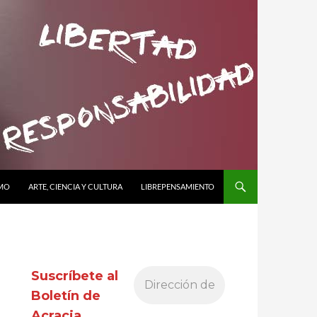
SMO
ARTE, CIENCIA Y CULTURA
LIBREPENSAMIENTO
Suscríbete al
Boletín de
Acracia