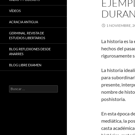
EJEMP
DURANT
VÍDEOS
ACRACIA ANTIGUA
1 NOVIEMBRE, 2
GERMINAL. REVISTA DE
ESTUDIOS LIBERTARIOS
La historia es la
hechos del pasa
BLOG REFLEXIONES DESDE
ANARRES
rigurosamente s
BLOG LIBRE EXAMEN
La historia idea
para subordinarl
presente, interp
Buscar:
nombre de histor
poshistoria.
En esta época d
mediática, la pos
casta académica 