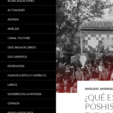
ACRACIA EDICIONES
ACTUALIDAD
AGENDA
ANÁLISIS
CANAL YOUTUBE
DESCARGA DE LIBROS
DOCUMENTOS
ENTREVISTAS
HUMOR (CRÍTICO Y SATÍRICO)
LIBROS
ANÁLISIS
,
ANARQUI
¿QUÉ E
NOMBRES EN LA HISTORIA
POSHIS
OPINIÓN
RADIO Y PODCASTS