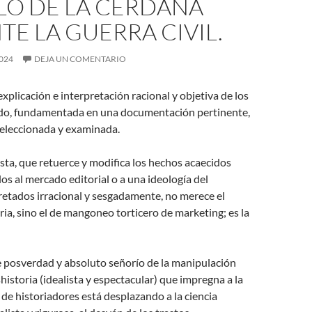
LO DE LA CERDAÑA
E LA GUERRA CIVIL.
024
DEJA UN COMENTARIO
 explicación e interpretación racional y objetiva de los
do, fundamentada en una documentación pertinente,
eleccionada y examinada.
lista, que retuerce y modifica los hechos acaecidos
os al mercado editorial o a una ideología del
retados irracional y sesgadamente, no merece el
ia, sino el de mangoneo torticero de marketing; es la
e posverdad y absoluto señorío de la manipulación
historia (idealista y espectacular) que impregna a la
de historiadores está desplazando a la ciencia