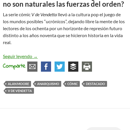
no son naturales las fuerzas del orden?
La serie cómic
V de Vendetta
llevó a la cultura pop el juego de
los mundos posibles “ucrónicos”, dejando libre la mente de los
lectores de los ochenta por un horizonte de represión futuro
distinto a los años noventa que se hicieron historia en la vida
real.
El anarquismo de Alan Moore fuera de las página
Seguir leyendo
→
Comparte
ALAN MOORE
ANARQUISMO
CÓMIC
DESTACADO
V DE VENDETTA