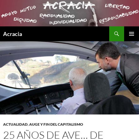
Buscar
Acracia
SALTAR
MENÚ
AL
PRINCI
CONTENIDO
ACTUALIDAD
,
AUGE Y FIN DEL CAPITALISMO
25 AÑOS DE AVE… DE