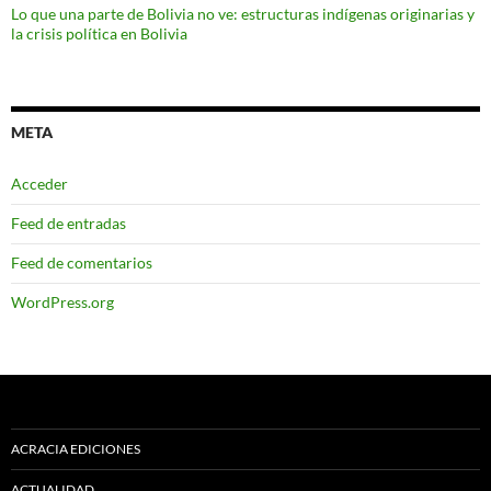
Lo que una parte de Bolivia no ve: estructuras indígenas originarias y
la crisis política en Bolivia
META
Acceder
Feed de entradas
Feed de comentarios
WordPress.org
ACRACIA EDICIONES
ACTUALIDAD