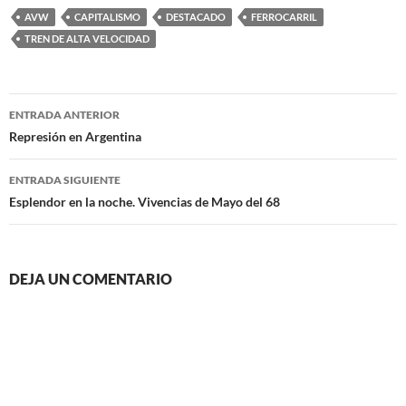
AVW
CAPITALISMO
DESTACADO
FERROCARRIL
TREN DE ALTA VELOCIDAD
Navegación
ENTRADA ANTERIOR
de
Represión en Argentina
entradas
ENTRADA SIGUIENTE
Esplendor en la noche. Vivencias de Mayo del 68
DEJA UN COMENTARIO