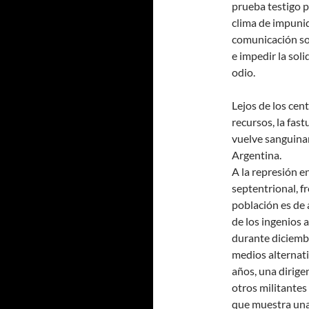
prueba testigo p
clima de impuni
comunicación so
e impedir la soli
odio.
Lejos de los ce
recursos, la fast
vuelve sanguinar
Argentina.
A la represión e
septentrional, fr
población es de 
de los ingenios 
durante diciembr
medios alternati
años, una dirige
otros militantes
que muestra una 