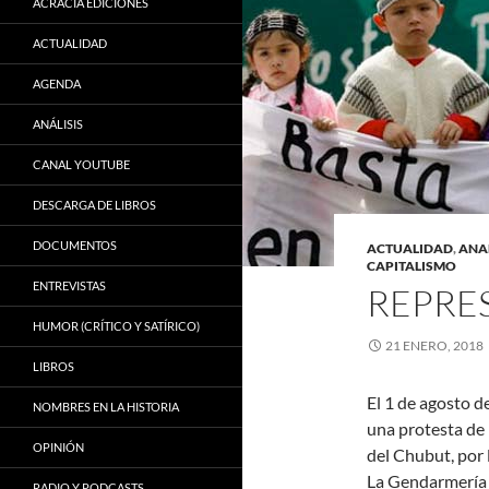
ACRACIA EDICIONES
ACTUALIDAD
AGENDA
ANÁLISIS
CANAL YOUTUBE
DESCARGA DE LIBROS
DOCUMENTOS
ACTUALIDAD
,
ANA
CAPITALISMO
ENTREVISTAS
REPRE
HUMOR (CRÍTICO Y SATÍRICO)
21 ENERO, 2018
LIBROS
El 1 de agosto 
NOMBRES EN LA HISTORIA
una protesta de
OPINIÓN
del Chubut, por 
La Gendarmería a
RADIO Y PODCASTS