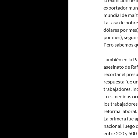
la eximición de 
exportador mundi
mundial de maíz 
La tasa de pobre
dólares por mes)
por mes), según 
Pero sabemos que
También en la P
asesinato de Ra
recortar el presu
respuesta fue un
trabajadores, in
Tres medidas ocu
los trabajadores:
reforma laboral.
La primera fue a
nacional, luego 
entre 200 y 500 