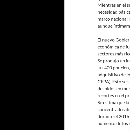
Mientras en el su
necesidad básic
marco nacional 
aunque íntimame
El nuevo Gobier
económica de fue
sectores más ric
Se produjo un in
luz 400 por cien
adquisitivo de l
CEPA). Esto se 
despidos en muc
recortes en el p
Se estima que la
concentrados de
durante el 2016 
aumento de los s