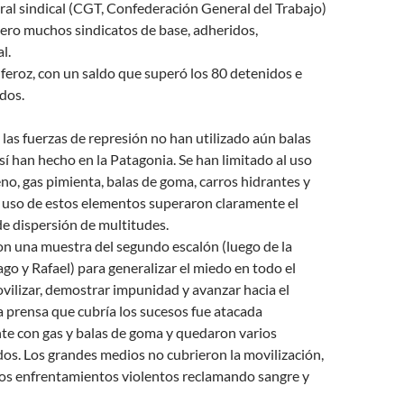
tral sindical (CGT, Confederación General del Trabajo)
pero muchos sindicatos de base, adheridos,
l.
 feroz, con un saldo que superó los 80 detenidos e
idos.
las fuerzas de represión no han utilizado aún balas
í han hecho en la Patagonia. Se han limitado al uso
no, gas pimienta, balas de goma, carros hidrantes y
l uso de estos elementos superaron claramente el
de dispersión de multitudes.
on una muestra del segundo escalón (luego de la
go y Rafael) para generalizar el miedo en todo el
ovilizar, demostrar impunidad y avanzar hacia el
 prensa que cubría los sucesos fue atacada
 con gas y balas de goma y quedaron varios
dos. Los grandes medios no cubrieron la movilización,
los enfrentamientos violentos reclamando sangre y