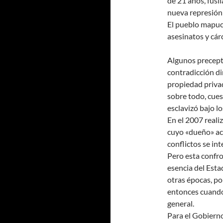
de 21 años, fusi
nueva represión
El pueblo mapuc
asesinatos y cárc
Algunos precept
contradicción dir
propiedad privad
sobre todo, cues
esclavizó bajo lo
En el 2007 reali
cuyo «dueño» ac
conflictos se int
Pero esta confro
esencia del Esta
otras épocas, po
entonces cuando
general.
Para el Gobierno