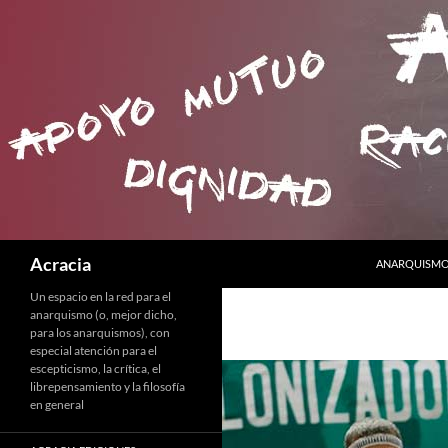
SALTAR AL C
Buscar
Acracia
ANARQUISMO 
Un espacio en la red para el
anarquismo (o, mejor dicho,
para los anarquismos), con
especial atención para el
escepticismo, la crítica, el
librepensamiento y la filosofía
en general