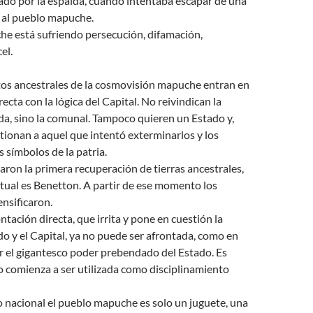
lado por la espalda, cuando intentaba escapar de una
 al pueblo mapuche.
he está sufriendo persecución, difamación,
el.
os ancestrales de la cosmovisión mapuche entran en
ecta con la lógica del Capital. No reivindican la
a, sino la comunal. Tampoco quieren un Estado y,
tionan a aquel que intentó exterminarlos y los
s símbolos de la patria.
zaron la primera recuperación de tierras ancestrales,
tual es Benetton. A partir de ese momento los
ensificaron.
ntación directa, que irrita y pone en cuestión la
do y el Capital, ya no puede ser afrontada, como en
r el gigantesco poder prebendado del Estado. Es
 comienza a ser utilizada como disciplinamiento
 nacional el pueblo mapuche es solo un juguete, una