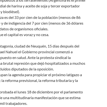
impuestos a los terratenientes (Argentina es el primer
al de harina y aceite de soja y tercer exportador
y biodiésel).
za es del 33 por cien de la población (menos de 86
 y de indigencia del 7 por cien (menos de 36 dólares
datos de organismos oficiales.
 el capital es voraz y no cesa.
atagonia, ciudad de Neuquén, 15 días después del
fael Nahuel el Gobierno provincial comenzó a
puesto en salud. Ante la protesta sindical la
a brutal represión que dejó hospitalizados a muchos
cluidos diputados de la oposición.
pan la agenda para propiciar el próximo latigazo a
 la reforma previsional, la reforma tributaria y la
probada el lunes 18 de diciembre por el parlamento
de una multitudinaria manifestación que se estima
mil trabajadores.