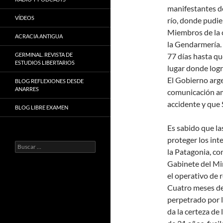
manifestantes de
VÍDEOS
río, donde pudie
Miembros de la 
ACRACIA ANTIGUA
la Gendarmería.
GERMINAL. REVISTA DE
77 días hasta qu
ESTUDIOS LIBERTARIOS
lugar donde logr
El Gobierno arge
BLOG REFLEXIONES DESDE
ANARRES
comunicación am
accidente y que 
BLOG LIBRE EXAMEN
Es sabido que la
proteger los int
Buscar:
la Patagonia, co
Gabinete del Min
el operativo de 
Cuatro meses de
perpetrado por l
da la certeza de