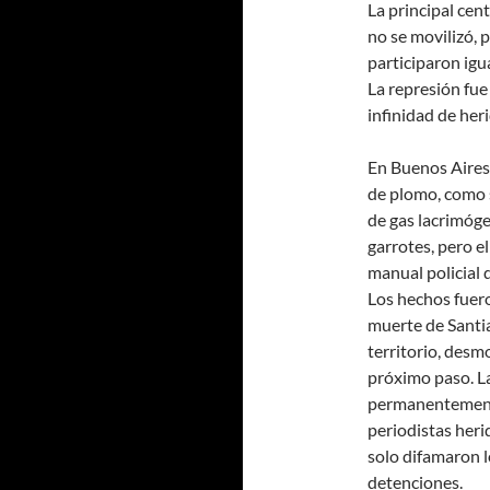
La principal cen
no se movilizó, 
participaron igua
La represión fue
infinidad de her
En Buenos Aires 
de plomo, como s
de gas lacrimóge
garrotes, pero e
manual policial 
Los hechos fuer
muerte de Santia
territorio, desm
próximo paso. La
permanentemente
periodistas heri
solo difamaron 
detenciones.