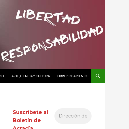
SMO
ARTE, CIENCIA Y CULTURA
LIBREPENSAMIENTO
Suscríbete al
Boletín de
Acracia