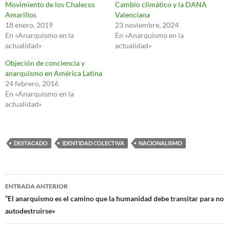
Movimiento de los Chalecos
Cambio climático y la DANA
Amarillos
Valenciana
18 enero, 2019
23 noviembre, 2024
En «Anarquismo en la
En «Anarquismo en la
actualidad»
actualidad»
Objeción de conciencia y
anarquismo en América Latina
24 febrero, 2016
En «Anarquismo en la
actualidad»
DESTACADO
IDENTIDAD COLECTIVA
NACIONALISMO
Navegación
ENTRADA ANTERIOR
de
“El anarquismo es el camino que la humanidad debe transitar para no
autodestruirse»
entradas