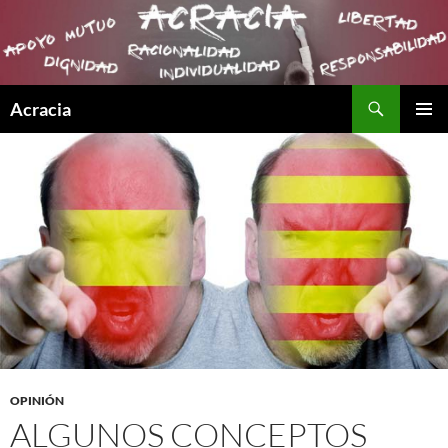
Buscar
Acracia
SALTAR
MENÚ
AL
PRINCI
CONTENIDO
OPINIÓN
ALGUNOS CONCEPTOS