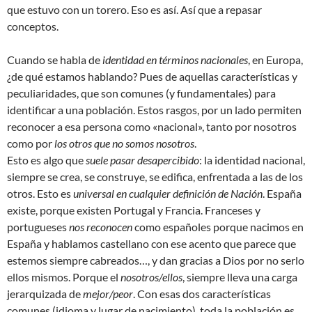
que estuvo con un torero. Eso es así. Así que a repasar
conceptos.
Cuando se habla de
identidad en términos nacionales
, en Europa,
¿de qué estamos hablando? Pues de aquellas características y
peculiaridades, que son comunes (y fundamentales) para
identificar a una población. Estos rasgos, por un lado permiten
reconocer a esa persona como «nacional», tanto por nosotros
como por
los otros que no somos nosotros
.
Esto es algo que
suele pasar desapercibido
: la identidad nacional,
siempre se crea, se construye, se edifica, enfrentada a las de los
otros. Esto es
universal en cualquier definición de Nación
. España
existe, porque existen Portugal y Francia. Franceses y
portugueses
nos reconocen
como españoles porque nacimos en
España y hablamos castellano con ese acento que parece que
estemos siempre cabreados…, y dan gracias a Dios por no serlo
ellos mismos. Porque el
nosotros/ellos
, siempre lleva una carga
jerarquizada de
mejor/peor
. Con esas dos características
comunes (idioma y lugar de nacimiento), toda la población es