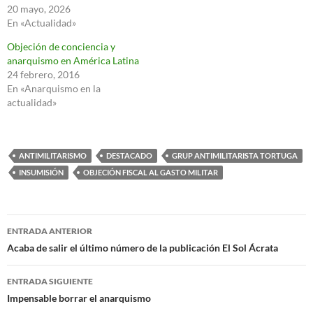
20 mayo, 2026
En «Actualidad»
Objeción de conciencia y
anarquismo en América Latina
24 febrero, 2016
En «Anarquismo en la
actualidad»
ANTIMILITARISMO
DESTACADO
GRUP ANTIMILITARISTA TORTUGA
INSUMISIÓN
OBJECIÓN FISCAL AL GASTO MILITAR
Navegación
ENTRADA ANTERIOR
de
Acaba de salir el último número de la publicación El Sol Ácrata
entradas
ENTRADA SIGUIENTE
Impensable borrar el anarquismo