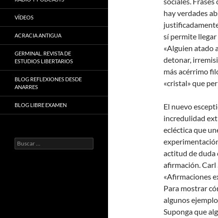
sociales. Frases
hay verdades ab
VÍDEOS
justificadamente
sí permite llega
ACRACIA ANTIGUA
«Alguien atado 
GERMINAL. REVISTA DE
detonar, irremis
ESTUDIOS LIBERTARIOS
más acérrimo fi
BLOG REFLEXIONES DESDE
«cristal» que pe
ANARRES
BLOG LIBRE EXAMEN
El nuevo escepti
incredulidad ext
ecléctica que un
experimentación 
Buscar:
actitud de duda 
afirmación. Carl
«Afirmaciones ex
Para mostrar cóm
algunos ejemplo
Suponga que algu