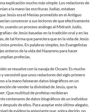
una explicación mucho más simple: Los redactores de
enían a la mano las escrituras Judías, estaban
que Jesús era el Mesías prometido en el Antiguo
uerían convencer a sus lectores de que efectivamente
 fin, usando un proceso análogo al Midrash Judío,
rafías» de Jesús basadas en la tradición oral y en las
as, de tal forma que pareciera que en la vida de Jesús
cinios previos. En palabras simples, los Evangelistas
ajes enteros de la vida del Nazareno para hacer
umplían profecías.
bién se resuelve con la navaja de Occam: Es mucho
y verosímil que unos redactores del siglo primero
os a la mano falsearan datos biográficos en un
tención de vender la divinidad de Jesús, que la
aber: Que multitud de profetas recibieran
te centenares de datos biográficos de un individuo
os después de ellos. Para aceptar este último alegato,
 nivel de evidencia aplastante que, sobra decirlo, no