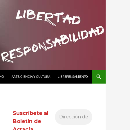
SMO
ARTE, CIENCIA Y CULTURA
LIBREPENSAMIENTO
Suscríbete al
Boletín de
Acracia