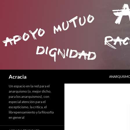
SALTAR AL C
Buscar
Acracia
ANARQUISMO 
Un espacio en la red para el
anarquismo (o, mejor dicho,
para los anarquismos), con
especial atención para el
escepticismo, la crítica, el
librepensamiento y la filosofía
en general