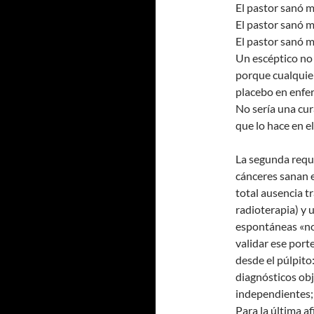
El pastor sanó 
El pastor sanó 
El pastor sanó 
Un escéptico no 
porque cualquie
placebo en enfe
No sería una cura
que lo hace en e
La segunda requ
cánceres sanan 
total ausencia 
radioterapia) y 
espontáneas «nor
validar ese port
desde el púlpito
diagnósticos obj
independientes; 
Para la última af