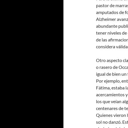
pastor de marra
amputados de fo
Alzheimer avanza
abundante public
tener niveles de
de las afirmacio
considera válida
Otro aspecto cla
o rasero de Occa
igual de bien un
Por ejemplo, ent
Fátima, estaba l
acercamientos y 
los que veían al
centenares de te
Quienes vieron l
sol no danzó. Es