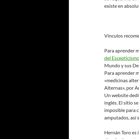
existe en absolu
Vínculos recome
Para aprender m
del Escepticism
Mundo y sus De
Para aprender m
«medicinas alter
Alternas», por A
Un website dedic
inglés. El sitio
imposible para c
amputados, así 
Hernán Toro es i