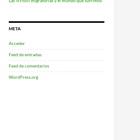
Las «crisis» migratorias y el mundo que sufrimos
META
Acceder
Feed de entradas
Feed de comentarios
WordPress.org