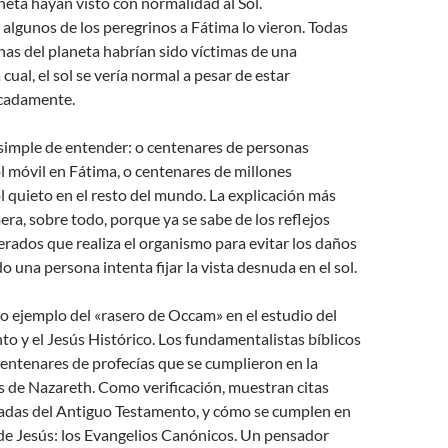
neta hayan visto con normalidad al Sol.
y algunos de los peregrinos a Fátima lo vieron. Todas
as del planeta habrían sido víctimas de una
 cual, el sol se vería normal a pesar de estar
cadamente.
 simple de entender: o centenares de personas
l móvil en Fátima, o centenares de millones
l quieto en el resto del mundo. La explicación más
mera, sobre todo, porque ya se sabe de los reflejos
rados que realiza el organismo para evitar los daños
o una persona intenta fijar la vista desnuda en el sol.
o ejemplo del «rasero de Occam» en el estudio del
 y el Jesús Histórico. Los fundamentalistas bíblicos
entenares de profecías que se cumplieron en la
 de Nazareth. Como verificación, muestran citas
adas del Antiguo Testamento, y cómo se cumplen en
 de Jesús: los Evangelios Canónicos. Un pensador