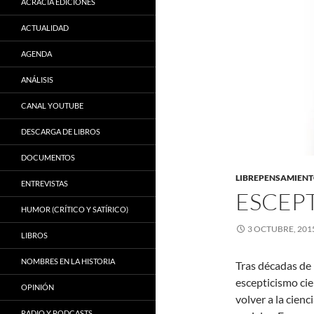
ACRACIA EDICIONES
ACTUALIDAD
AGENDA
ANÁLISIS
CANAL YOUTUBE
DESCARGA DE LIBROS
DOCUMENTOS
LIBREPENSAMIEN
ENTREVISTAS
ESCEPT
HUMOR (CRÍTICO Y SATÍRICO)
3 OCTUBRE, 201
LIBROS
NOMBRES EN LA HISTORIA
Tras décadas de
escepticismo ci
OPINIÓN
volver a la cien
RADIO Y PODCASTS