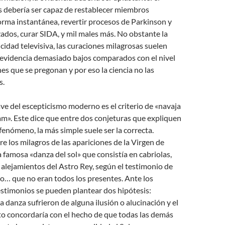
s debería ser capaz de restablecer miembros
rma instantánea, revertir procesos de Parkinson y
dos, curar SIDA, y mil males más. No obstante la
idad televisiva, las curaciones milagrosas suelen
 evidencia demasiado bajos comparados con el nivel
nes que se pregonan y por eso la ciencia no las
s.
ve del escepticismo moderno es el criterio de «navaja
m». Este dice que entre dos conjeturas que expliquen
 fenómeno, la más simple suele ser la correcta.
re los milagros de las apariciones de la Virgen de
a famosa «danza del sol» que consistía en cabriolas,
alejamientos del Astro Rey, según el testimonio de
go… que no eran todos los presentes. Ante los
stimonios se pueden plantear dos hipótesis:
a danza sufrieron de alguna ilusión o alucinación y el
to concordaría con el hecho de que todas las demás