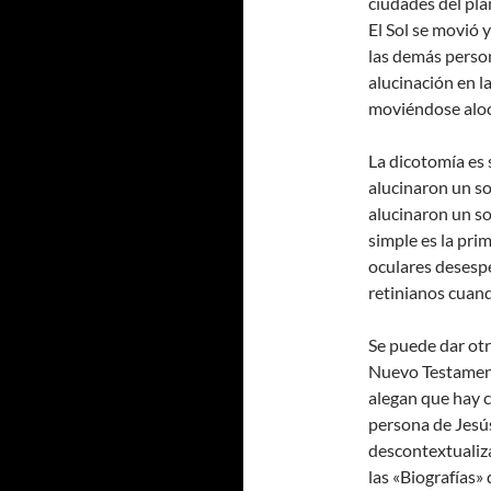
ciudades del pla
El Sol se movió 
las demás person
alucinación en la
moviéndose alo
La dicotomía es
alucinaron un so
alucinaron un so
simple es la pri
oculares desespe
retinianos cuand
Se puede dar otr
Nuevo Testamento
alegan que hay c
persona de Jesús
descontextualiz
las «Biografías»