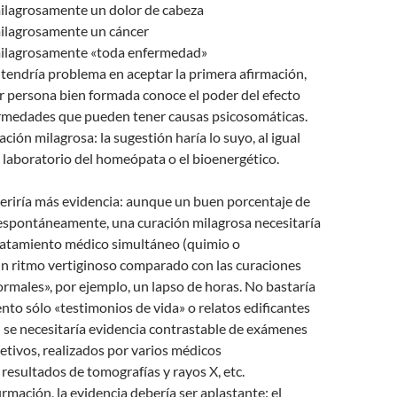
milagrosamente un dolor de cabeza
milagrosamente un cáncer
milagrosamente «toda enfermedad»
tendría problema en aceptar la primera afirmación,
r persona bien formada conoce el poder del efecto
rmedades que pueden tener causas psicosomáticas.
ción milagrosa: la sugestión haría lo suyo, al igual
l laboratorio del homeópata o el bioenergético.
eriría más evidencia: aunque un buen porcentaje de
espontáneamente, una curación milagrosa necesitaría
tratamiento médico simultáneo (quimio o
un ritmo vertiginoso comparado con las curaciones
males», por ejemplo, un lapso de horas. No bastaría
ento sólo «testimonios de vida» o relatos edificantes
: se necesitaría evidencia contrastable de exámenes
etivos, realizados por varios médicos
resultados de tomografías y rayos X, etc.
irmación, la evidencia debería ser aplastante: el