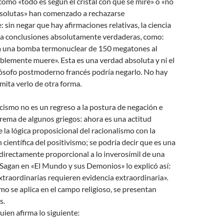
 como «todo es según el cristal con que se mire» o «no
solutas» han comenzado a rechazarse
: sin negar que hay afirmaciones relativas, la ciencia
r a conclusiones absolutamente verdaderas, como:
a una bomba termonuclear de 150 megatones al
iblemente muere». Esta es una verdad absoluta y ni el
lósofo postmoderno francés podría negarlo. No hay
rmita verlo de otra forma.
cismo no es un regreso a la postura de negación e
rema de algunos griegos: ahora es una actitud
e la lógica proposicional del racionalismo con la
científica del positivismo; se podría decir que es una
directamente proporcional a lo inverosímil de una
 Sagan en «El Mundo y sus Demonios» lo explicó así:
traordinarias requieren evidencia extraordinaria».
o se aplica en el campo religioso, se presentan
s.
ien afirma lo siguiente: