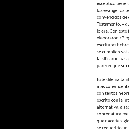
escéptico tiene 
los evangelios t
convencidos de 
Testamento, y q
lo era. Con este
elaboraron «Biog
escrituras hebre
se cumplían vati
falsificaron pas
parecer que se c
Este dilema tam
más convincente 
con textos hebre
escrito con la in
alternativa, a s
sobrenaturalmen
que nacería sigl
se requeriría un