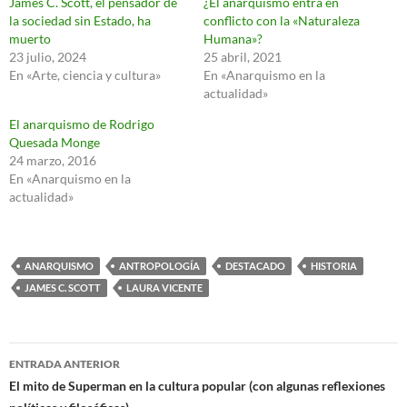
James C. Scott, el pensador de
¿El anarquismo entra en
la sociedad sin Estado, ha
conflicto con la «Naturaleza
muerto
Humana»?
23 julio, 2024
25 abril, 2021
En «Arte, ciencia y cultura»
En «Anarquismo en la
actualidad»
El anarquismo de Rodrigo
Quesada Monge
24 marzo, 2016
En «Anarquismo en la
actualidad»
ANARQUISMO
ANTROPOLOGÍA
DESTACADO
HISTORIA
JAMES C. SCOTT
LAURA VICENTE
Navegación
ENTRADA ANTERIOR
de
El mito de Superman en la cultura popular (con algunas reflexiones