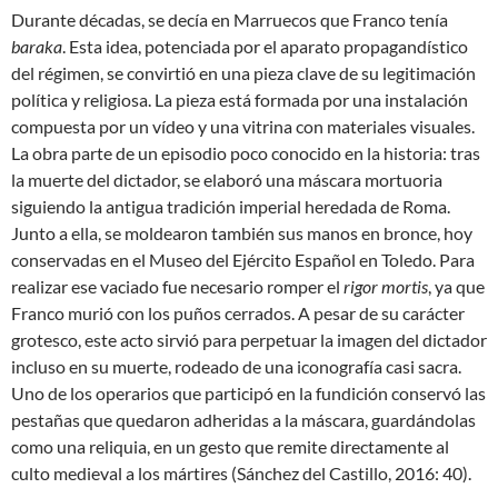
Durante décadas, se decía en Marruecos que Franco tenía
baraka
. Esta idea, potenciada por el aparato propagandístico
del régimen, se convirtió en una pieza clave de su legitimación
política y religiosa. La pieza está formada por una instalación
compuesta por un vídeo y una vitrina con materiales visuales.
La obra parte de un episodio poco conocido en la historia: tras
la muerte del dictador, se elaboró una máscara mortuoria
siguiendo la antigua tradición imperial heredada de Roma.
Junto a ella, se moldearon también sus manos en bronce, hoy
conservadas en el Museo del Ejército Español en Toledo. Para
realizar ese vaciado fue necesario romper el
rigor mortis
, ya que
Franco murió con los puños cerrados. A pesar de su carácter
grotesco, este acto sirvió para perpetuar la imagen del dictador
incluso en su muerte, rodeado de una iconografía casi sacra.
Uno de los operarios que participó en la fundición conservó las
pestañas que quedaron adheridas a la máscara, guardándolas
como una reliquia, en un gesto que remite directamente al
culto medieval a los mártires (Sánchez del Castillo, 2016: 40).