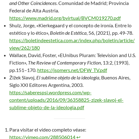
and Other Coincidences
. Comunidad de Madrid; Provincia
Federal de Alta Austria.
https://www.madrid.org/bvirtual/BVCM019270.pdf
Shulz, Jorge, «Kierkegaard y el concepto de ironía. Entre lo
estético y lo ético»,
Boletín de Estética
, 56, (2021), pp. 49‐78.
https://boletindeestetica.com.ar/index.php/boletin/article/
view/262/180
Wallace, David, Foster, «EUnibus Pluram: Television and U.S.
Fiction»,
The Review of Contemporary Fiction
, 13:2, (1993),
pp.151–170.
https://jsomers.net/DFW_TV.pdf
Žižek Slavoj,
El sublime objeto de la ideología
, Buenos Aires,
Siglo XXI Editores Argentina, 2003.
https://saberespsi.wordpress.com/wp-
content/uploads/2016/09/36358825-zizek-slavoj-el-
sublime-objeto-de-la-ideologia.pdf
Para visitar el vídeo completo véase:
https://vimeo.com/288506014
↩︎