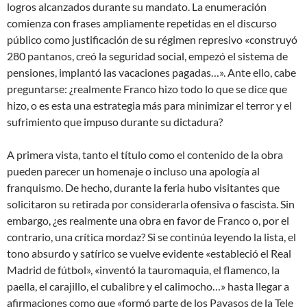
logros alcanzados durante su mandato. La enumeración
comienza con frases ampliamente repetidas en el discurso
público como justificación de su régimen represivo «construyó
280 pantanos, creó la seguridad social, empezó el sistema de
pensiones, implantó las vacaciones pagadas…». Ante ello, cabe
preguntarse: ¿realmente Franco hizo todo lo que se dice que
hizo, o es esta una estrategia más para minimizar el terror y el
sufrimiento que impuso durante su dictadura?
A primera vista, tanto el título como el contenido de la obra
pueden parecer un homenaje o incluso una apología al
franquismo. De hecho, durante la feria hubo visitantes que
solicitaron su retirada por considerarla ofensiva o fascista. Sin
embargo, ¿es realmente una obra en favor de Franco o, por el
contrario, una crítica mordaz? Si se continúa leyendo la lista, el
tono absurdo y satírico se vuelve evidente «estableció el Real
Madrid de fútbol», «inventó la tauromaquia, el flamenco, la
paella, el carajillo, el cubalibre y el calimocho…» hasta llegar a
afirmaciones como que «formó parte de los Payasos de la Tele