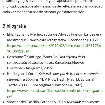
desde lenguajes diversos— siguen apostando por un arte
implicado, capaz de abrir espacios de reflexión en una sociedad
cada vez más saturada de cinismo y desinformación.
Bibliografía
EFE. «Eugenio Merino, autor de ‘Always Franco’: La idea era
mostrar que Franco está refrigerado». Cadena ser. (2012).
https://cadenaser.com/ser/2012/02/14/cultura/13291786
38_850215.html
Gerchunoﬀ, Santiago,
Ironía On. Una defensa de la
conversación pública de masas
, Barcelona, Nuevos
Cuadernos Anagrama, 2019.
Kierkegaard, Søren,
Sobre el concepto de ironía en constante
referencia a Sócrates
(M. V. Rius, Trad.). Madrid, Editorial
Trotta. 2000. (Obra original publicada en 1841).
https://www.mercaba.es/ilustracion/ironia_de_kierkegaard.
pdf
Sánchez del Castillo, Fernando, 2016,
Más allá: Monuments