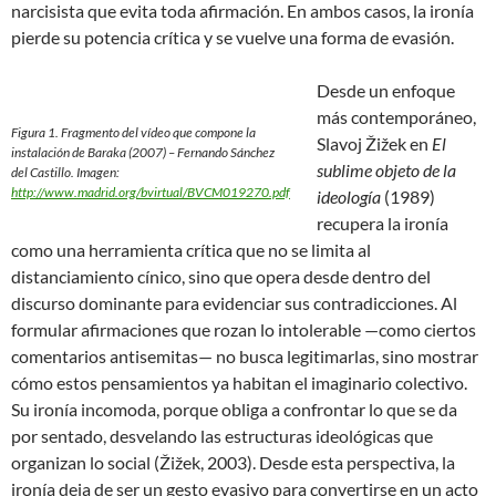
narcisista que evita toda afirmación. En ambos casos, la ironía
pierde su potencia crítica y se vuelve una forma de evasión.
Desde un enfoque
más contemporáneo,
Figura 1. Fragmento del vídeo que compone la
Slavoj Žižek en
El
instalación de
Baraka
(2007) – Fernando Sánchez
sublime objeto de la
del Castillo. Imagen:
http://www.madrid.org/bvirtual/BVCM019270.pdf
ideología
(1989)
recupera la ironía
como una herramienta crítica que no se limita al
distanciamiento cínico, sino que opera desde dentro del
discurso dominante para evidenciar sus contradicciones. Al
formular afirmaciones que rozan lo intolerable —como ciertos
comentarios antisemitas— no busca legitimarlas, sino mostrar
cómo estos pensamientos ya habitan el imaginario colectivo.
Su ironía incomoda, porque obliga a confrontar lo que se da
por sentado, desvelando las estructuras ideológicas que
organizan lo social (Žižek, 2003). Desde esta perspectiva, la
ironía deja de ser un gesto evasivo para convertirse en un acto