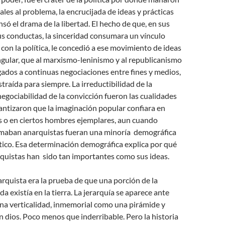
ales al problema, la encrucijada de ideas y prácticas
só el drama de la libertad. El hecho de que, en sus
us conductas, la sinceridad consumara un vínculo
 con la política, le concedió a ese movimiento de ideas
gular, que al marxismo-leninismo y al republicanismo
ados a continuas negociaciones entre fines y medios,
straída para siempre. La irreductibilidad de la
negociabilidad de la convicción fueron las cualidades
ntizaron que la imaginación popular confiara en
es o en ciertos hombres ejemplares, aun cuando
amaban anarquistas fueran una minoría demográfica
tico. Esa determinación demográfica explica por qué
rquistas han sido tan importantes como sus ideas.
rquista era la prueba de que una porción de la
a existía en la tierra. La jerarquía se aparece ante
na verticalidad, inmemorial como una pirámide y
dios. Poco menos que inderribable. Pero la historia