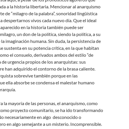
da a la historia libertaria. Mencionar al anarquismo
e de “milagro de la palabra”, sonoridad lingüística
 a despertarnos vivos cada nuevo día. Que el ideal
aparecido en la historia también puede ser
lagro, un don de la política, siendo la política, a su
 la imaginación humana. Sin duda, la persistencia de
se sustenta en su potencia crítica, en la que habitan
como el consuelo, derivados ambos del estilo “de
ia de urgencia propios de los anarquistas: sus
re han adquirido el contorno de la brasa caliente.
rquista sobrevive también porque en las
que ella absorbe se condensa el malestar humano
erarquía.
a la mayoría de las personas, el anarquismo, como
y como proyecto comunitario, se ha ido transformando
 No necesariamente en algo desconocido o
ero en algo semejante a un misterio. Incomprensible.