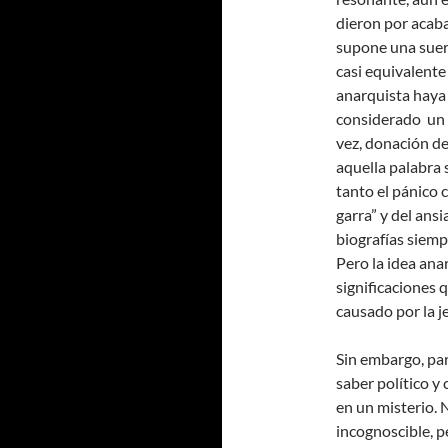
dieron por acaba
supone una suert
casi equivalente
anarquista haya 
considerado un mi
vez, donación de
aquella palabra 
tanto el pánico 
garra” y del ans
biografías siemp
Pero la idea ana
significaciones 
causado por la j
Sin embargo, par
saber político 
en un misterio.
incognoscible, p