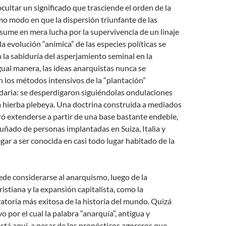
cultar un significado que trasciende el orden de la
smo modo en que la dispersión triunfante de las
esume en mera lucha por la supervivencia de un linaje
la evolución “anímica” de las especies políticas
se
la sabiduría del asperjamiento seminal en la
gual manera, las ideas anarquistas nunca se
 los métodos intensivos de la “plantación”
daria: se desperdigaron siguiéndolas ondulaciones
a hierba plebeya. Una doctrina construida a mediados
gró extenderse a partir de una base bastante endeble,
ñado de personas implantadas en Suiza, Italia y
egar a ser conocida en casi todo lugar habitado de la
uede considerarse al anarquismo, luego de la
ristiana y la expansión capitalista, como la
atoria más exitosa de la historia del mundo. Quizá
o por el cual la palabra “anarquía”, antigua y
stá aquí, a pesar de los pronósticos agoreros que