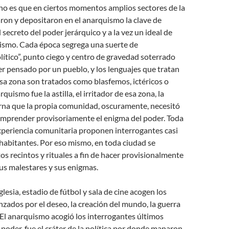
ho es que en ciertos momentos amplios sectores de la
ron y depositaron en el anarquismo la clave de
secreto del poder jerárquico y a la vez un ideal de
mismo. Cada época segrega una suerte de
lítico”, punto ciego y centro de gravedad soterrado
r pensado por un pueblo, y los lenguajes que tratan
sa zona son tratados como blasfemos, ictéricos o
quismo fue la astilla, el irritador de esa zona, la
na que la propia comunidad, oscuramente, necesitó
comprender provisoriamente el enigma del poder. Toda
xperiencia comunitaria proponen interrogantes casi
 habitantes. Por eso mismo, en toda ciudad se
tos recintos y rituales a fin de hacer provisionalmente
us malestares y sus enigmas.
iglesia, estadio de fútbol y sala de cine acogen los
nzados por el deseo, la creación del mundo, la guerra
 El anarquismo acogió los interrogantes últimos
 poder, fue el cráter de la política por donde manaron