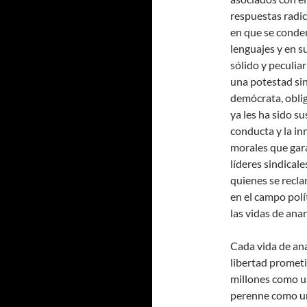
respuestas radic
en que se conden
lenguajes y en s
sólido y peculiar
una potestad sin
demócrata, oblig
ya les ha sido su
conducta y la in
morales que gara
líderes sindical
quienes se recl
en el campo polí
las vidas de ana
Cada vida de ana
libertad prometid
millones como u
perenne como un 