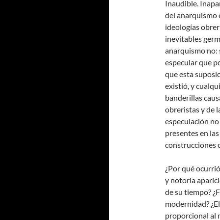
Inaudible. Inapa
del anarquismo e
ideologías obreri
inevitables germi
anarquismo no: s
especular que p
que esta suposic
existió, y cualqu
banderillas caus
obreristas y de l
especulación no 
presentes en las 
construcciones c
¿Por qué ocurri
y notoria aparici
de su tiempo? ¿F
modernidad? ¿El 
proporcional al m