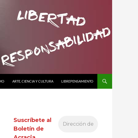
SMO
ARTE, CIENCIA Y CULTURA
LIBREPENSAMIENTO
Suscríbete al
Boletín de
Acracia