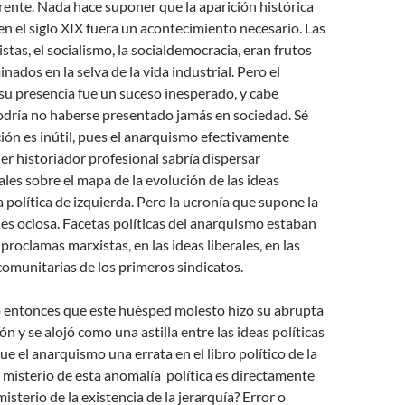
rente. Nada hace suponer que la aparición histórica
n el siglo XIX fuera un acontecimiento necesario. Las
stas, el socialismo, la socialdemocracia, eran frutos
nados en la selva de la vida industrial. Pero el
u presencia fue un suceso inesperado, y cabe
odría no haberse presentado jamás en sociedad. Sé
ión es inútil, pues el anarquismo efectivamente
ier historiador profesional sabría dispersar
ales sobre el mapa de la evolución de las ideas
a política de izquierda. Pero la ucronía que supone la
es ociosa. Facetas políticas del anarquismo estaban
proclamas marxistas, en las ideas liberales, en las
omunitarias de los primeros sindicatos.
ó entonces que este huésped molesto hizo su abrupta
ón y se alojó como una astilla entre las ideas políticas
ue el anarquismo una errata en el libro político de la
misterio de esta anomalía política es directamente
isterio de la existencia de la jerarquía? Error o