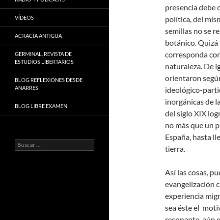
presencia debe o
VÍDEOS
política, del mi
semillas no se r
ACRACIA ANTIGUA
botánico. Quizá 
corresponda con 
GERMINAL. REVISTA DE
ESTUDIOS LIBERTARIOS
naturaleza. De i
orientaron según
BLOG REFLEXIONES DESDE
ANARRES
ideológico-parti
inorgánicas de l
BLOG LIBRE EXAMEN
del siglo XIX lo
no más que un pu
España, hasta ll
Buscar:
tierra.
Así las cosas, p
evangelización c
experiencia migr
sea éste el motiv
resonante, aún e