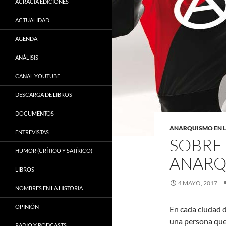
ACRACIA EDICIONES
ACTUALIDAD
AGENDA
ANÁLISIS
CANAL YOUTUBE
DESCARGA DE LIBROS
DOCUMENTOS
ANARQUISMO EN 
ENTREVISTAS
SOBRE 
HUMOR (CRÍTICO Y SATÍRICO)
ANARQ
LIBROS
4 MAYO, 2017
NOMBRES EN LA HISTORIA
OPINIÓN
En cada ciudad 
una persona que 
RADIO Y PODCASTS