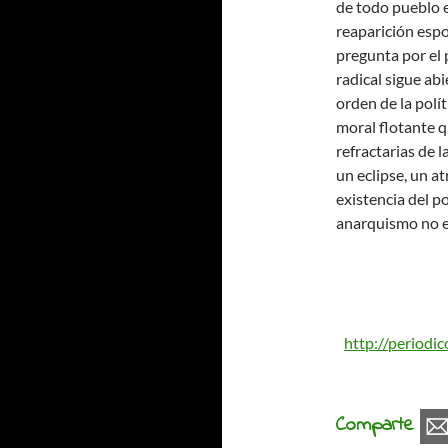
de todo pueblo es
reaparición espo
pregunta por el p
radical sigue abi
orden de la polí
moral flotante q
refractarias de
un eclipse, un a
existencia del p
anarquismo no ex
http://periodi
Comparte