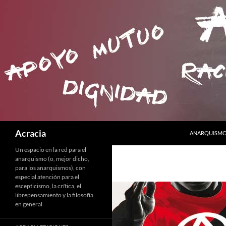
SALTAR AL C
Buscar
Acracia
ANARQUISMO 
Un espacio en la red para el
anarquismo (o, mejor dicho,
para los anarquismos), con
especial atención para el
escepticismo, la crítica, el
librepensamiento y la filosofía
en general