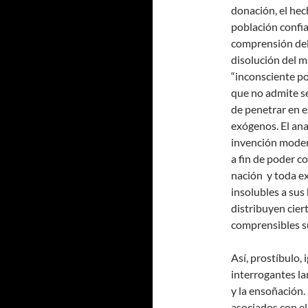
donación, el hec
población confia
comprensión del 
disolución del 
“inconsciente po
que no admite se
de penetrar en e
exógenos. El anar
invención moder
a fin de poder 
nación y toda e
insolubles a sus
distribuyen cier
comprensibles s
Así, prostíbulo, 
interrogantes la
y la ensoñación.
asociados con el