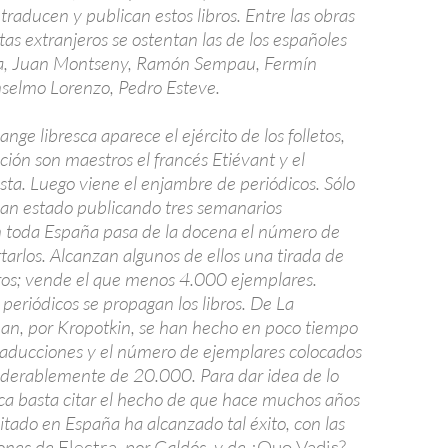
 traducen y publican estos libros. Entre las obras
tas extranjeros se ostentan las de los españoles
a, Juan Montseny, Ramón Sempau, Fermín
selmo Lorenzo, Pedro Esteve.
ange libresca aparece el ejército de los folletos,
ión son maestros el francés Etiévant y el
sta. Luego viene el enjambre de periódicos. Sólo
an estado publicando tres semanarios
n toda España pasa de la docena el número de
rtarlos. Alcanzan algunos de ellos una tirada de
s; vende el que menos 4.000 ejemplares.
periódicos se propagan los libros. De La
pan, por Kropotkin, se han hecho en poco tiempo
 traducciones y el número de ejemplares colocados
iderablemente de 20.000. Para dar idea de lo
fica basta citar el hecho de que hace muchos años
itado en España ha alcanzado tal éxito, con las
iones de
Electra
, por Galdós, y de
¿Quo Vadis?
,