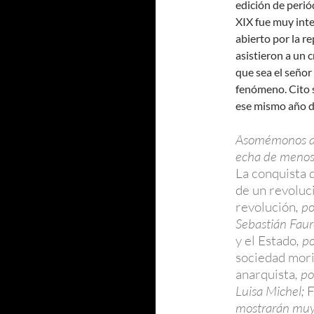
edición de periód
XIX fue muy inten
abierto por la r
asistieron a un 
que sea el señor
fenómeno. Cito s
ese mismo año d
Asomémonos a l
echa de menos 
La conquista 
de un revoluc
revolución
, p
Sebastián Faur
y el Estado
, p
sociedad mor
anarquista
, p
Luisa Michel;
F
mostrarán muy 