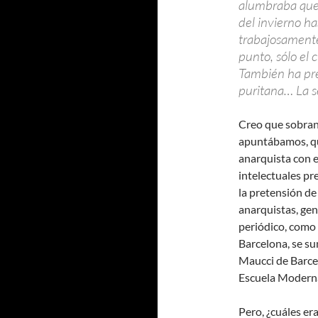
alumbraba qued
del invierno ha
trabajosamente
punto, sólo el 
También ha pres
puritana… La s
Creo que sobran 
apuntábamos, que
anarquista con e
intelectuales p
la pretensión de
anarquistas, gen
periódico, como
Barcelona, se su
Maucci de Barcel
Escuela Modern
Pero, ¿cuáles er