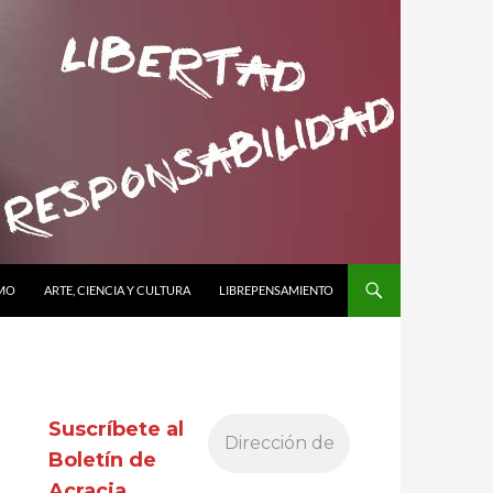
SMO
ARTE, CIENCIA Y CULTURA
LIBREPENSAMIENTO
Suscríbete al
Boletín de
Acracia