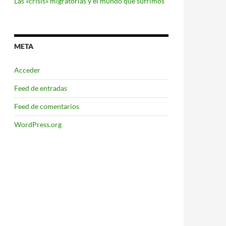
Las «crisis» migratorias y el mundo que sufrimos
META
Acceder
Feed de entradas
Feed de comentarios
WordPress.org