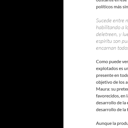
políticos más si
Sucede entre n
habilitando a 
deletreen, y lu
espíritu son pu
encarnan todos
Como puede verse
explotados es un
presente en tod
objetivo de los 
Maura: su prete
favorecidos, en l
desarrollo de la
desarrollo de la
Aunque la produc