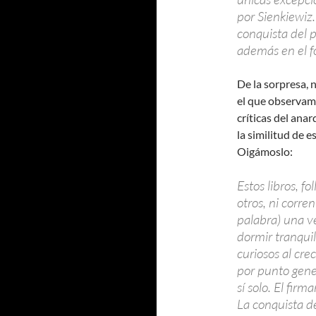
por Sienkiewiz
conquista del p
además en el fo
De la sorpresa, 
el que observam
críticas del ana
la similitud de 
Oigámoslo:
Estos libros, f
otros, ni corre
palabra) una ve
dormir tranquil
curiosos al cre
por punto gener
sí solo. El fir
La conquista d