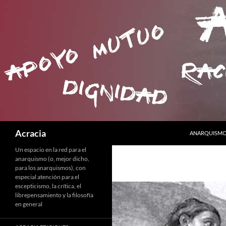
SALTAR AL C
Buscar
Acracia
ANARQUISMO 
Un espacio en la red para el
anarquismo (o, mejor dicho,
para los anarquismos), con
especial atención para el
escepticismo, la crítica, el
librepensamiento y la filosofía
en general