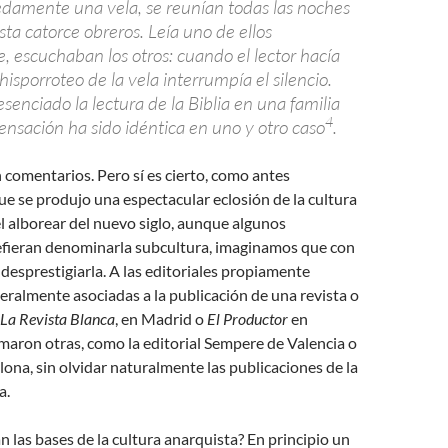
amente una vela, se reunían todas las noches
sta catorce obreros. Leía uno de ellos
, escuchaban los otros: cuando el lector hacía
chisporroteo de la vela interrumpía el silencio.
enciado la lectura de la Biblia en una familia
4
ensación ha sido idéntica en uno y otro caso
.
comentarios. Pero sí es cierto, como antes
 se produjo una espectacular eclosión de la cultura
l alborear del nuevo siglo, aunque algunos
refieran denominarla subcultura, imaginamos que con
 desprestigiarla. A las editoriales propiamente
eralmente asociadas a la publicación de una revista o
La Revista Blanca
, en Madrid o
El Productor
en
maron otras, como la editorial Sempere de Valencia o
ona, sin olvidar naturalmente las publicaciones de la
a.
an las bases de la cultura anarquista? En principio un