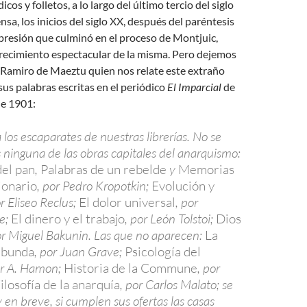
icos y folletos, a lo largo del último tercio del siglo
sa, los inicios del siglo XX, después del paréntesis
epresión que culminó en el proceso de Montjuic,
crecimiento espectacular de la misma. Pero dejemos
 Ramiro de Maeztu quien nos relate este extraño
us palabras escritas en el periódico
El Imparcial
de
e 1901:
os escaparates de nuestras librerías. No se
ninguna de las obras capitales del anarquismo:
del pan
,
Palabras de un rebelde
y
Memorias
ionario
, por Pedro Kropotkin;
Evolución y
or Eliseo Reclus;
El dolor universal
, por
e;
El dinero y el trabajo
, por León Tolstoi;
Dios
or Miguel Bakunin. Las que no aparecen:
La
ibunda
, por Juan Grave;
Psicología del
or A. Hamon;
Historia de la Commune
, por
ilosofía de la anarquía
, por Carlos Malato; se
en breve, si cumplen sus ofertas las casas