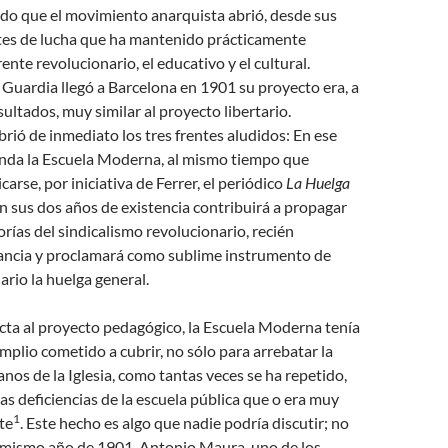
do que el movimiento anarquista abrió, desde sus
entes de lucha que ha mantenido prácticamente
frente revolucionario, el educativo y el cultural.
 Guardia llegó a Barcelona en 1901 su proyecto era,
a
sultados, muy similar al proyecto libertario.
rió de inmediato los tres frentes aludidos: En ese
nda la Escuela Moderna, al mismo tiempo que
arse, por iniciativa de Ferrer, el periódico
La Huelga
 en sus dos años de existencia contribuirá a propagar
orías del sindicalismo revolucionario, recién
ancia y proclamará como sublime instrumento de
ario la huelga general.
cta al proyecto pedagógico, la Escuela Moderna tenía
mplio cometido a cubrir, no sólo para arrebatar la
os de la Iglesia, como tantas veces se ha repetido,
las deficiencias de la escuela pública que o era muy
1
te
. Este hecho es algo que nadie podría discutir; no
 mismo año de 1901, Antonio Maura, uno de los