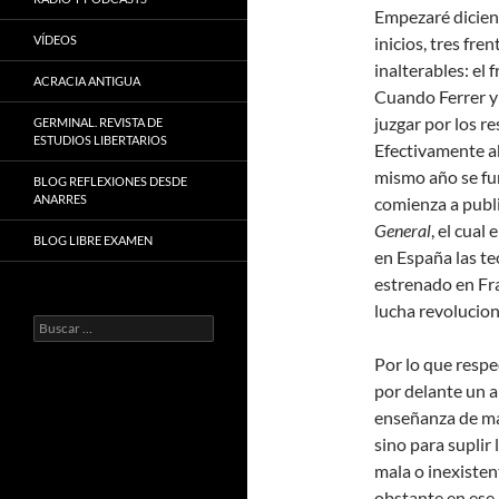
Empezaré dicien
VÍDEOS
inicios, tres fr
inalterables: el 
ACRACIA ANTIGUA
Cuando Ferrer y
juzgar por los re
GERMINAL. REVISTA DE
ESTUDIOS LIBERTARIOS
Efectivamente ab
mismo año se fu
BLOG REFLEXIONES DESDE
ANARRES
comienza a public
General
, el cual
BLOG LIBRE EXAMEN
en España las te
estrenado en Fr
lucha revolucion
Buscar:
Por lo que respe
por delante un a
enseñanza de man
sino para suplir 
mala o inexisten
obstante en ese