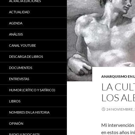
ACRACIA EDICIONES
ACTUALIDAD
AGENDA
ANÁLISIS
CANAL YOUTUBE
DESCARGA DE LIBROS
DOCUMENTOS
ANARQUISMO EN L
ENTREVISTAS
LA CU
HUMOR (CRÍTICO Y SATÍRICO)
LOS AL
LIBROS
24 NOVIEMBRE, 
NOMBRES EN LA HISTORIA
OPINIÓN
Mi intervención 
en estos años ini
RADIO Y PODCASTS