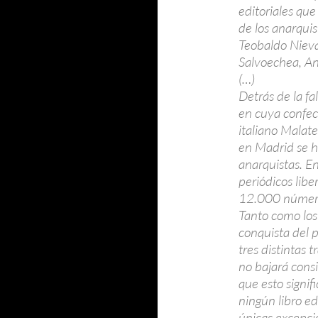
editoriales que
de los anarquis
Teobaldo Niev
Salvoechea, An
(…)
Detrás de la fal
en cuya confecc
italiano Malate
en Madrid se h
anarquistas. E
periódicos libe
12.000 número
Tanto como los 
conquista del 
tres distintas
no bajará cons
que esto signi
ningún libro ed
únicas excepc