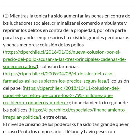
(1) Mientras la tonica ha sido aumentar las penas en contra de
lxs luchadores sociales, criminalizar el comercio ambulante y
reprimir los delitos en contra de la propiedad, por otra parte
para lxs grandes empresarios ha existido grandes perdonazos
y penas menores: colusión de los pollos
(
https://ciperchile.cl/2016/01/06/nueva-colusion-por-el-
precio-del-pollo-acusan-a-las-tres-principales-cadenas-de-
supermercados/
); colusión farmacias
(
https://ciperchile.cl/2009/04/09/el-dossier-del-caso-
farmacias-asi-se-subieron-los-precios-segun-fasa/
); colusión
del papel (
https://ciperchile.cl/2018/10/11/colusion-del-
papel-el-secreto-que-cubre-los-2-795-millones-que-
recibieron-conadecus-y-odecu/
); financiamiento irregular de
lxs políticos (
https://ciperchile.cl/especiales/financiamiento-
irregular-politica/
), entre otras.
El nivel de cinismo de lxs poderosxs ha sido tan grande que en
el caso Penta los empresarios Délano y Lavín pese a un