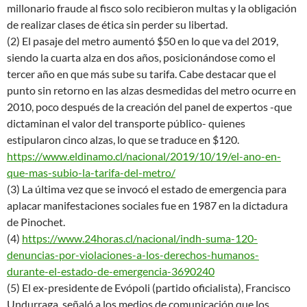
millonario fraude al fisco solo recibieron multas y la obligación
de realizar clases de ética sin perder su libertad.
(2) El pasaje del metro aumentó $50 en lo que va del 2019,
siendo la cuarta alza en dos años, posicionándose como el
tercer año en que más sube su tarifa. Cabe destacar que el
punto sin retorno en las alzas desmedidas del metro ocurre en
2010, poco después de la creación del panel de expertos -que
dictaminan el valor del transporte público- quienes
estipularon cinco alzas, lo que se traduce en $120.
https://www.eldinamo.cl/nacional/2019/10/19/el-ano-en-
que-mas-subio-la-tarifa-del-metro/
(3) La última vez que se invocó el estado de emergencia para
aplacar manifestaciones sociales fue en 1987 en la dictadura
de Pinochet.
(4)
https://www.24horas.cl/nacional/indh-suma-120-
denuncias-por-violaciones-a-los-derechos-humanos-
durante-el-estado-de-emergencia-3690240
(5) El ex-presidente de Evópoli (partido oficialista), Francisco
Undurraga, señaló a los medios de comunicación que los