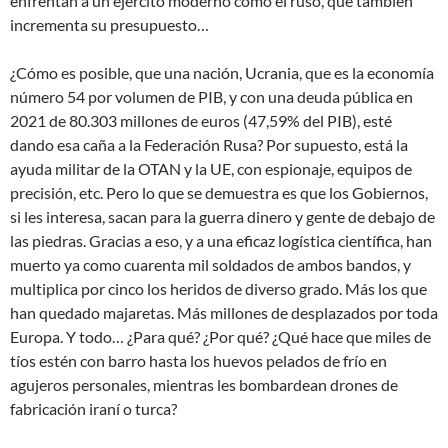
enfrentan a un ejército moderno como el ruso, que también
incrementa su presupuesto…
¿Cómo es posible, que una nación, Ucrania, que es la economía
número 54 por volumen de PIB, y con una deuda pública en
2021 de 80.303 millones de euros (47,59% del PIB), esté
dando esa caña a la Federación Rusa? Por supuesto, está la
ayuda militar de la OTAN y la UE, con espionaje, equipos de
precisión, etc. Pero lo que se demuestra es que los Gobiernos,
si les interesa, sacan para la guerra dinero y gente de debajo de
las piedras. Gracias a eso, y a una eficaz logística científica, han
muerto ya como cuarenta mil soldados de ambos bandos, y
multiplica por cinco los heridos de diverso grado. Más los que
han quedado majaretas. Más millones de desplazados por toda
Europa. Y todo… ¿Para qué? ¿Por qué? ¿Qué hace que miles de
tíos estén con barro hasta los huevos pelados de frío en
agujeros personales, mientras les bombardean drones de
fabricación iraní o turca?