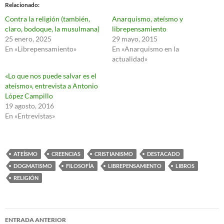
Relacionado
Contra la religión (también,
Anarquismo, ateísmo y
claro, bodoque, la musulmana)
librepensamiento
25 enero, 2025
29 mayo, 2015
En «Librepensamiento»
En «Anarquismo en la
actualidad»
«Lo que nos puede salvar es el
ateísmo», entrevista a Antonio
López Campillo
19 agosto, 2016
En «Entrevistas»
ATEÍSMO
CREENCIAS
CRISTIANISMO
DESTACADO
DOGMATISMO
FILOSOFÍA
LIBREPENSAMIENTO
LIBROS
RELIGIÓN
Navegación
ENTRADA ANTERIOR