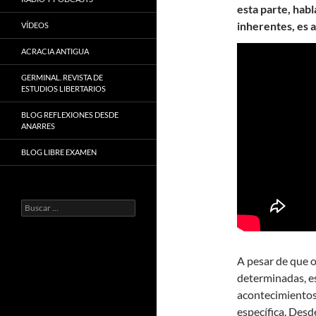
esta parte, hab
inherentes, es a
VÍDEOS
ACRACIA ANTIGUA
GERMINAL. REVISTA DE
ESTUDIOS LIBERTARIOS
BLOG REFLEXIONES DESDE
ANARRES
BLOG LIBRE EXAMEN
Buscar:
A pesar de que 
determinadas, es
acontecimientos 
específica. Desd