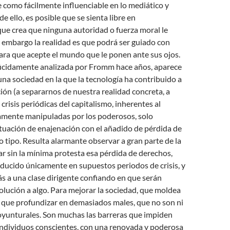
e como fácilmente influenciable en lo mediático y
 de ello, es posible que se sienta libre en
ue crea que ninguna autoridad o fuerza moral le
n embargo la realidad es que podrá ser guiado con
ara que acepte el mundo que le ponen ante sus ojos.
 lúcidamente analizada por Fromm hace años, aparece
na sociedad en la que la tecnología ha contribuido a
ón (a separarnos de nuestra realidad concreta, a
crisis periódicas del capitalismo, inherentes al
amente manipuladas por los poderosos, solo
tuación de enajenación con el añadido de pérdida de
 tipo. Resulta alarmante observar a gran parte de la
r sin la mínima protesta esa pérdida de derechos,
ducido únicamente en supuestos periodos de crisis, y
 a una clase dirigente confiando en que serán
olución a algo. Para mejorar la sociedad, que moldea
y que profundizar en demasiados males, que no son ni
unturales. Son muchas las barreras que impiden
individuos conscientes, con una renovada y poderosa