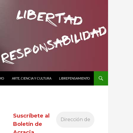
SMO
ARTE, CIENCIA Y CULTURA
LIBREPENSAMIENTO
Suscríbete al
Boletín de
Acracia