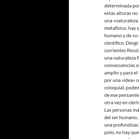
determinada por 
estas alturas no
una «naturaleza
metafísico, hay 
humano y de su
científico. Desg
corrientes filos
una naturaleza f
consecuencias s
amplio y para e
por una «idea» c
coloquial, podem
de ese pensamien
otra vez en cier
Las personas más
del ser humano, 
una profundizaci
polo, no hay qu