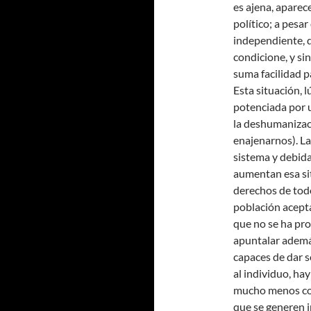
es ajena, aparec
político; a pesar
independiente, q
condicione, y si
suma facilidad p
Esta situación,
potenciada por u
la deshumanizaci
enajenarnos). La 
sistema y debid
aumentan esa si
derechos de todo
población acepta
que no se ha pro
apuntalar además
capaces de dar s
al individuo, ha
mucho menos coy
que se generen 