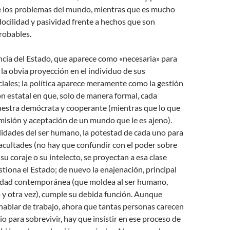
e los problemas del mundo, mientras que es mucho
docilidad y pasividad frente a hechos que son
robables.
ncia del Estado, que aparece como «necesaria» para
a obvia proyección en el individuo de sus
iales; la política aparece meramente como la gestión
ón estatal en que, solo de manera formal, cada
estra demócrata y cooperante (mientras que lo que
misión y aceptación de un mundo que le es ajeno).
alidades del ser humano, la potestad de cada uno para
facultades (no hay que confundir con el poder sobre
su coraje o su intelecto, se proyectan a esa clase
stiona el Estado; de nuevo la enajenación, principal
iedad contemporánea (que moldea al ser humano,
 y otra vez), cumple su debida función. Aunque
 hablar de trabajo, ahora que tantas personas carecen
io para sobrevivir, hay que insistir en ese proceso de