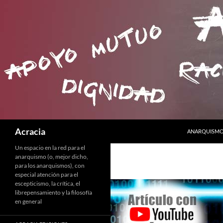
SALTAR AL C
Buscar
Acracia
ANARQUISMO 
Un espacio en la red para el
anarquismo (o, mejor dicho,
para los anarquismos), con
especial atención para el
escepticismo, la crítica, el
librepensamiento y la filosofía
en general