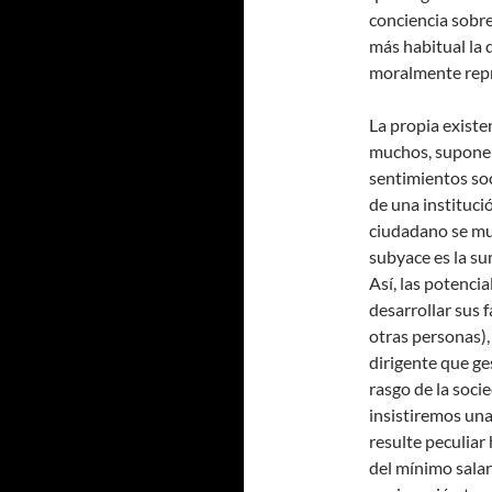
conciencia sobr
más habitual la 
moralmente rep
La propia existe
muchos, supone l
sentimientos soc
de una instituci
ciudadano se mu
subyace es la su
Así, las potenci
desarrollar sus 
otras personas), 
dirigente que ge
rasgo de la soc
insistiremos una
resulte peculiar
del mínimo salar