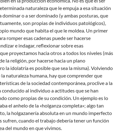
bién en la producción económica. No es que el ser
terminada naturaleza que le empuja a esa situación
 a dominar o a ser dominado (y ambas posturas, que
tuamente, son propias de individuos patológicos),
ropio mundo que habita el que le moldea. Un primer
ara romper esas cadenas puede ser hacerse
ndizar e indagar, reflexionar sobre esas
que proyectamos hacia otros a todos los niveles (más
de la religión, por hacerse hacia un plano
ro la idolatría es posible que sea la misma). Volviendo
de la naturaleza humana, hay que comprender que
terísticas de la sociedad contemporánea, proclive a la
 conducido al individuo a actitudes que se han
do como propias de su condición. Un ejemplo es lo
ba el anhelo de la «holganza completa»; algo tan
to, la holgazanería absoluta en un mundo imperfecto
 sufren, cuando el trabajo debería tener un función
dea del mundo en que vivimos.