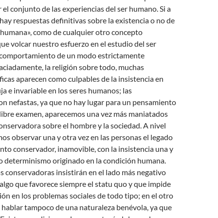
el conjunto de las experiencias del ser humano. Si a
 hay respuestas definitivas sobre la existencia o no de
 humana», como de cualquier otro concepto
que volcar nuestro esfuerzo en el estudio del ser
 comportamiento de un modo estrictamente
raciadamente, la religión sobre todo, muchas
óficas aparecen como culpables de la insistencia en
ija e invariable en los seres humanos; las
on nefastas, ya que no hay lugar para un pensamiento
l libre examen, aparecemos una vez más maniatados
onservadora sobre el hombre y la sociedad. A nivel
os observar una y otra vez en las personas el legado
to conservador, inamovible, con la insistencia una y
to determinismo originado en la condición humana.
 conservadoras insistirán en el lado más negativo
algo que favorece siempre el statu quo y que impide
ón en los problemas sociales de todo tipo; en el otro
e hablar tampoco de una naturaleza benévola, ya que