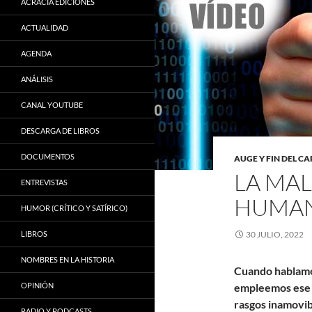
ACRACIA EDICIONES
ACTUALIDAD
AGENDA
ANÁLISIS
CANAL YOUTUBE
DESCARGA DE LIBROS
DOCUMENTOS
AUGE Y FIN DEL C
LA MAL
ENTREVISTAS
HUMAN
HUMOR (CRÍTICO Y SATÍRICO)
LIBROS
30 JULIO, 2022
NOMBRES EN LA HISTORIA
Cuando hablamo
OPINIÓN
empleemos ese 
rasgos inamovibl
RADIO Y PODCASTS