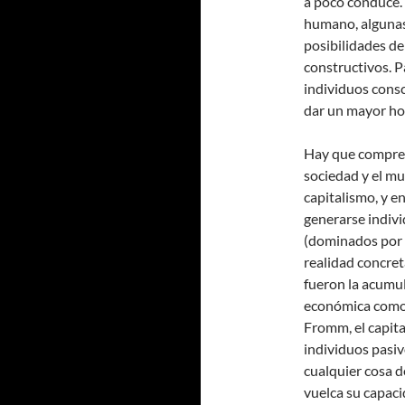
a poco conduce. 
humano, algunas
posibilidades de
constructivos. P
individuos consc
dar un mayor hor
Hay que compre
sociedad y el mu
capitalismo, y en
generarse indivi
(dominados por 
realidad concreta
fueron la acumul
económica como p
Fromm, el capit
individuos pasi
cualquier cosa d
vuelca su capac