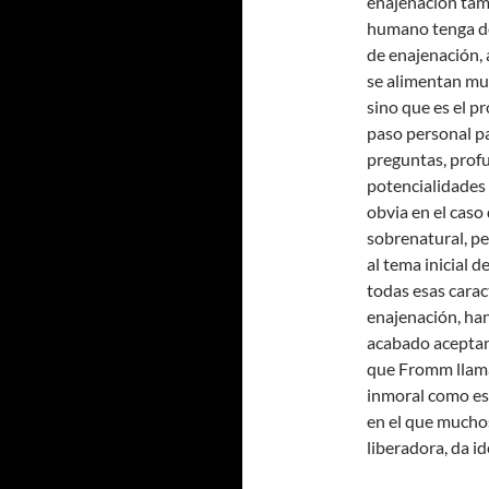
enajenación tam
humano tenga de
de enajenación,
se alimentan mu
sino que es el p
paso personal p
preguntas, profu
potencialidades 
obvia en el caso 
sobrenatural, pe
al tema inicial 
todas esas carac
enajenación, han
acabado aceptan
que Fromm llama
inmoral como es
en el que muchos
liberadora, da i