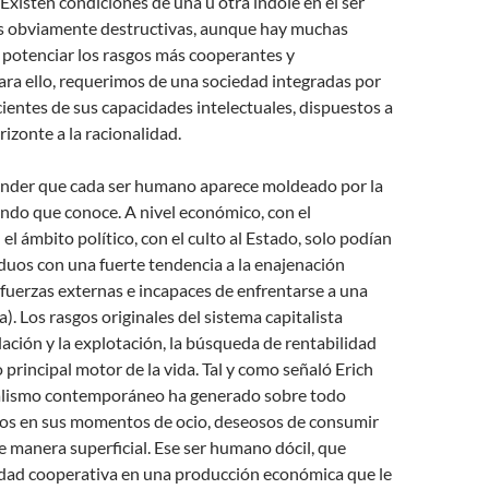
Existen condiciones de una u otra índole en el ser
 obviamente destructivas, aunque hay muchas
 potenciar los rasgos más cooperantes y
ara ello, requerimos de una sociedad integradas por
ientes de sus capacidades intelectuales, dispuestos a
izonte a la racionalidad.
nder que cada ser humano aparece moldeado por la
ndo que conoce. A nivel económico, con el
 el ámbito político, con el culto al Estado, solo podían
duos con una fuerte tendencia a la enajenación
fuerzas externas e incapaces de enfrentarse a una
). Los rasgos originales del sistema capitalista
ación y la explotación, la búsqueda de rentabilidad
rincipal motor de la vida. Tal y como señaló Erich
alismo contemporáneo ha generado sobre todo
vos en sus momentos de ocio, deseosos de consumir
e manera superficial. Ese ser humano dócil, que
idad cooperativa en una producción económica que le