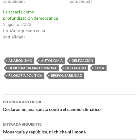
actualidad»
actualidad»
La acracia como
profundización democrática
2 agosto, 2023
En «Anarquismo en la
actualidad»
ANARQUISMO
AUTONOMÍA
DELEGACIÓN
DEMOCRACIA PARTICIPATIVA
DESTACADO
ÉTICA
FILOSOFÍA POLÍTICA
RESPONSABILIDAD
Navegación
ENTRADA ANTERIOR
de
Declaración anarquista contra el cambio climatico
entradas
ENTRADA SIGUIENTE
Monarquía y república, ni chicha ni limoná