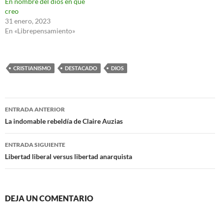
En nombre del dios en que
creo
31 enero, 2023
En «Librepensamiento»
CRISTIANISMO
DESTACADO
DIOS
Navegación
ENTRADA ANTERIOR
de
La indomable rebeldía de Claire Auzias
entradas
ENTRADA SIGUIENTE
Libertad liberal versus libertad anarquista
DEJA UN COMENTARIO