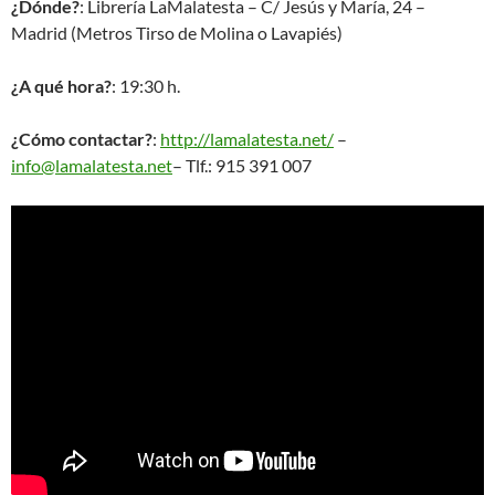
¿Dónde?
: Librería LaMalatesta – C/ Jesús y María, 24 –
Madrid (Metros Tirso de Molina o Lavapiés)
¿A qué hora?
: 19:30 h.
¿Cómo contactar?
:
http://lamalatesta.net/
–
info@lamalatesta.net
– Tlf.: 915 391 007