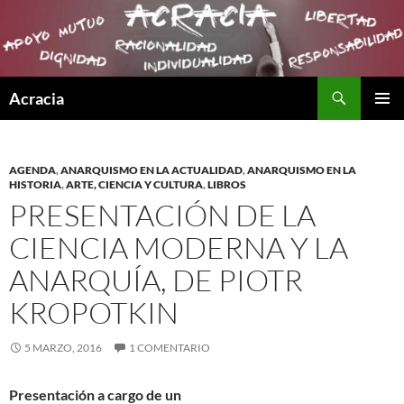
Buscar
Acracia
SALTAR
MENÚ
AL
PRINCI
CONTENIDO
AGENDA
,
ANARQUISMO EN LA ACTUALIDAD
,
ANARQUISMO EN LA
HISTORIA
,
ARTE, CIENCIA Y CULTURA
,
LIBROS
PRESENTACIÓN DE LA
CIENCIA MODERNA Y LA
ANARQUÍA, DE PIOTR
KROPOTKIN
5 MARZO, 2016
1 COMENTARIO
Presentación a cargo de un