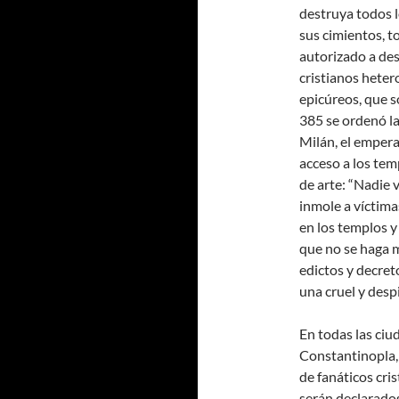
destruya todos l
sus cimientos, t
autorizado a des
cristianos heter
epicúreos, que s
385 se ordenó la
Milán, el emper
acceso a los tem
de arte: “Nadie v
inmole a víctima
en los templos y
que no se haga 
edictos y decret
una cruel y desp
En todas las ciu
Constantinopla,
de fanáticos cri
serán declarados