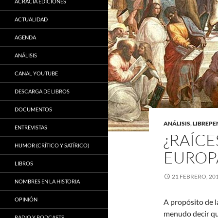
ACRACIA EDICIONES
ACTUALIDAD
AGENDA
ANÁLISIS
CANAL YOUTUBE
DESCARGA DE LIBROS
DOCUMENTOS
ANÁLISIS
,
LIBREP
ENTREVISTAS
¿RAÍCE
HUMOR (CRÍTICO Y SATÍRICO)
EUROP
LIBROS
21 FEBRERO, 20
NOMBRES EN LA HISTORIA
OPINIÓN
A propósito de l
menudo decir que
RADIO Y PODCASTS