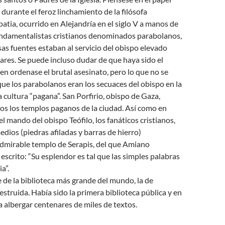
 durante el feroz linchamiento de la filósofa
atia, ocurrido en Alejandría en el siglo V a manos de
ndamentalistas cristianos denominados parabolanos,
as fuentes estaban al servicio del obispo elevado
tares. Se puede incluso dudar de que haya sido el
ien ordenase el brutal asesinato, pero lo que no se
ue los parabolanos eran los secuaces del obispo en la
a cultura “pagana”. San Porfirio, obispo de Gaza,
os los templos paganos de la ciudad. Así como en
el mando del obispo Teófilo, los fanáticos cristianos,
dios (piedras afiladas y barras de hierro)
admirable templo de Serapis, del que Amiano
escrito: “Su esplendor es tal que las simples palabras
ia”.
de la biblioteca más grande del mundo, la de
estruida. Había sido la primera biblioteca pública y en
a albergar centenares de miles de textos.