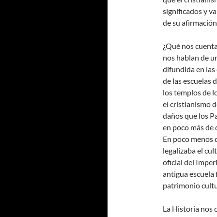
significados y v
de su afirmación
¿Qué nos cuenta
nos hablan de un
difundida en la
de las escuelas d
los templos de l
el cristianismo 
daños que los Pad
en poco más de 
En poco menos de
legalizaba el cul
oficial del Imper
antigua escuela 
patrimonio cultu
La Historia nos 