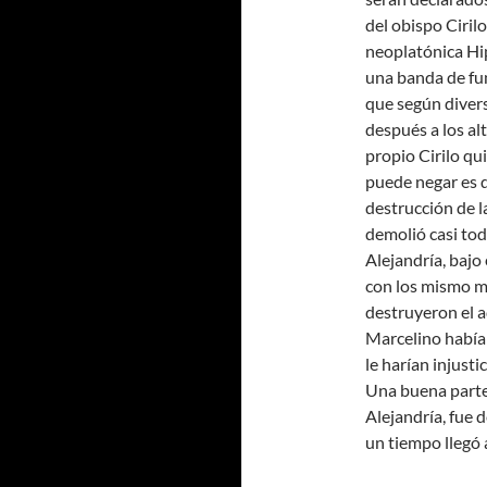
del obispo Cirilo
neoplatónica Hip
una banda de fu
que según divers
después a los al
propio Cirilo qu
puede negar es q
destrucción de l
demolió casi tod
Alejandría, bajo 
con los mismo me
destruyeron el 
Marcelino había 
le harían injustic
Una buena parte 
Alejandría, fue d
un tiempo llegó 