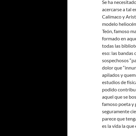
Se ha necesitado
acercarse a tal 
Calímaco y Aris
modelo heliocént
Teón, famoso mat
formado en aquel
todas las biblio
eso: las bandas c
sospechosos “pa
dolor que “innu
apilados y quema
estudios de físi
podido contribui
aquel que se bos
famoso poeta y g
seguramente cie
parece que teng
es la vida la que