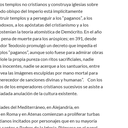
os templos no cristianos y construya iglesias sobre
odo obispo del Imperio está implícitamente
truir templos y a perseguir a los “paganos”, a los
odoxos, a los apóstatas del cristianismo y a los
ostenían la teoría atomística de Demócrito. En el año
 pena de muerte para los arúspices; en 391, desde
ador Teodosio promulgó un decreto que impedía el
plos “paganos”, aunque solo fuese para admirar obras
iole la propia pureza con ritos sacrificiales, nadie
s inocentes, nadie se acerque a los santuarios, entre
 vea las imágenes esculpidas por mano mortal para
merecedor de sanciones divinas y humanas”. Con los
os de los emperadores cristianos sucesivos se asiste a
iadada anulación de la cultura existente.
dades del Mediterráneo, en Alejandría, en
 en Roma y en Atenas comienzan a proliferar turbas
stianos incitados por personajes que en su mayoría
 santos o Padres de la Iglesia. Piénsese en el papel