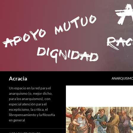
SALTAR AL C
Buscar
Acracia
ANARQUISMO 
Un espacio en la red para el
anarquismo (o, mejor dicho,
para los anarquismos), con
especial atención para el
escepticismo, la crítica, el
librepensamiento y la filosofía
en general