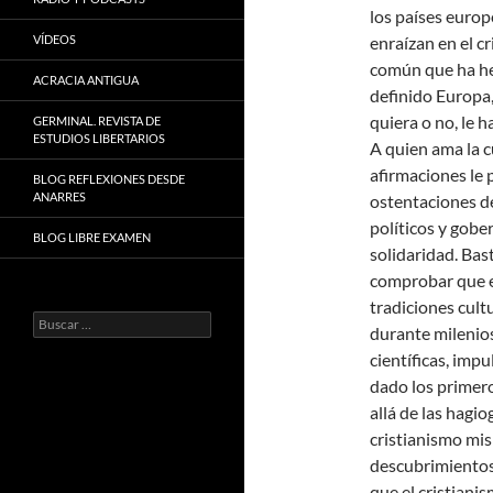
los países europe
VÍDEOS
enraízan en el cr
común que ha hec
ACRACIA ANTIGUA
definido Europa,
quiera o no, le h
GERMINAL. REVISTA DE
ESTUDIOS LIBERTARIOS
A quien ama la cu
afirmaciones le 
BLOG REFLEXIONES DESDE
ANARRES
ostentaciones de
políticos y gobe
BLOG LIBRE EXAMEN
solidaridad. Bast
comprobar que e
tradiciones cultu
Buscar:
durante milenios
científicas, impu
dado los primero
allá de las hagio
cristianismo mis
descubrimientos,
que el cristiani