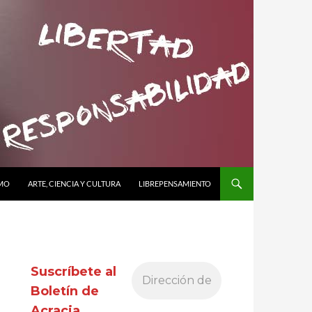
SMO
ARTE, CIENCIA Y CULTURA
LIBREPENSAMIENTO
Suscríbete al
Boletín de
Acracia