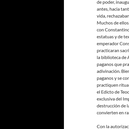
de poder, inaugu
antes, hacia tan
vida, rechazaban
Muchos de ellos
con Constantino
estatuas y de tex
emperador Const
practicaran sacr
la biblioteca de
paganos que prac
adivinación. Bie
paganos y se con
practiquen ritua
el Edicto de Teod
exclusiva del Im
destrucción de l
convierten en ra
Con la autorizac