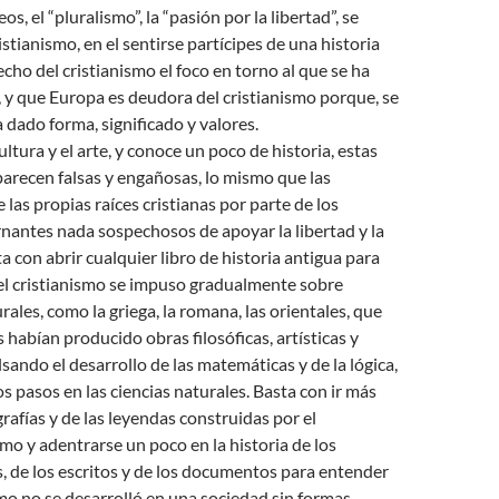
os, el “pluralismo”, la “pasión por la libertad”, se
istianismo, en el sentirse partícipes de una historia
ho del cristianismo el foco en torno al que se ha
 y que Europa es deudora del cristianismo
porque, se
a dado forma, significado y valores.
ltura y el arte, y conoce un poco de historia, estas
parecen falsas y engañosas, lo mismo que las
 las propias raíces cristianas por parte de los
rnantes nada sospechosos de apoyar la libertad y la
a con abrir cualquier libro de historia antigua para
l cristianismo se impuso gradualmente sobre
rales, como la griega, la romana, las orientales, que
 habían producido obras filosóficas, artísticas y
lsando el desarrollo de las matemáticas y de la lógica,
s pasos en las ciencias naturales. Basta con ir más
grafías y de las leyendas construidas por el
mo y adentrarse un poco en la historia de los
 de los escritos y de los documentos para entender
smo no se desarrolló en una sociedad sin formas,