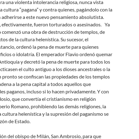
ra una violenta intolerancia religiosa, nunca vista
ta cultura “pagana” y contra quienes, pagándolo con la
 adherirse a este nuevo pensamiento absolutista.
, efectivamente, fueron torturados o asesinados. Ya
 comenzó una obra de destrucción de templos, de
tos de la cultura helenística. Su sucesor, el
ancio, ordenó la pena de muerte para quienes
ificios o idolatría. El emperador Flavio ordenó quemar
 Antioquía y decretó la pena de muerte para todos los
ticasen el culto antiguo a los dioses ancestrales o la
n pronto se confiscan las propiedades de los templos
dena a la pena capital a todos aquellos que
les paganos, incluso si lo hacen privadamente. Y con
osio, que convertía el cristianismo en religión
perio Romano, prohibiendo las demás religiones, la
a cultura helenística y la supresión del paganismo se
zón de Estado.
ión del obispo de Milán, San Ambrosio, para que