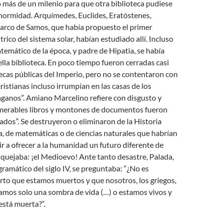
 más de un milenio para que otra biblioteca pudiese
enormidad. Arquímedes, Euclides, Eratóstenes,
tarco de Samos, que había propuesto el primer
rico del sistema solar, habían estudiado allí. Incluso
emático de la época, y padre de Hipatia, se había
la biblioteca. En poco tiempo fueron cerradas casi
tecas públicas del Imperio, pero no se contentaron con
ristianas incluso irrumpían en las casas de los
ganos”. Amiano Marcelino refiere con disgusto y
merables libros y montones de documentos fueron
dos”. Se destruyeron o eliminaron de la Historia
ca, de matemáticas o de ciencias naturales que habrían
r a ofrecer a la humanidad un futuro diferente de
quejaba: ¡el Medioevo! Ante tanto desastre, Palada,
ramático del siglo IV, se preguntaba: “¿No es
rto que estamos muertos y que nosotros, los griegos,
amos solo una sombra de vida (…) o estamos vivos y
 está muerta?”.