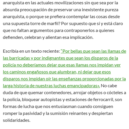
anarquista en las actuales movilizaciones sin que sea por la
absurda preocupación de preservar una inexistente pureza
anarquista, o porque se prefiera contemplar las cosas desde
una supuesta torre de marfil? Por supuesto que sí y está claro
que no faltan argumentos para contraponerlos a quienes
defienden, celebran y alientan esa implicación.
Escribía en un texto reciente:
“Por bellas que sean las llamas de
las barricadas y por indignantes que sean los disparos de la
policía no deberíamos dejar que esas llamas nos impidan ver
los caminos engañosos que alumbran, ni dejar que esos
disparos nos impidan oír las enseñanzas proporcionadas por la
larga historia de nuestras luchas emancipadoras».
No cabe
duda de que quemar contenedores, arrojar objetos o cócteles a
la policía, bloquear autopistas y estaciones de ferrocarril, son
formas de lucha que nos entusiasman cuando consiguen
romper la pasividad y la sumisión reinantes y despiertan
solidaridades.