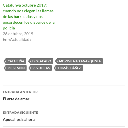
Catalunya octubre 2019:
cuando nos ciegan las llamas
de las barricadas y nos
ensordecen los disparos de la
policía
26 octubre, 2019
En «Actualidad»
CATALUÑA
DESTACADO
MOVIMIENTO ANARQUISTA
REPRESIÓN
REVUELTAS
TOMÁS IBÁÑEZ
Navegación
ENTRADA ANTERIOR
de
El arte de amar
entradas
ENTRADA SIGUIENTE
Apocalipsis ahora