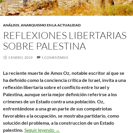
ANÁLISIS
,
ANARQUISMO EN LA ACTUALIDAD
REFLEXIONES LIBERTARIAS
SOBRE PALESTINA
1 ENERO, 2019
1 COMENTARIO
La reciente muerte de Amos Oz, notable escritor al que se
ha definido como la conciencia crítica de Israel, invita a una
reflexión libertaria sobre el conflicto entre Israel y
Palestina, aunque sería mejor definición referirse a los
crímenes de un Estado contra una población. Oz,
enfrentándose a una gran parte de sus compatriotas
favorables a la ocupación, se mostraba partidario, como
solución del problema, a la construccion de un Estado
Reflexiones libertarias sobre Palestina
palestino.
Seguir leyendo
→