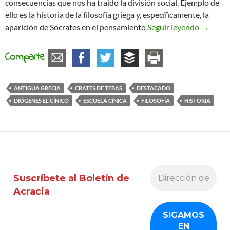
consecuencias que nos ha traído la división social. Ejemplo de
ello es la historia de la filosofía griega y, específicamente, la
La anarq
aparición de Sócrates en el pensamiento
Seguir leyendo
→
Comparte
ANTIGUA GRECIA
CRATES DE TEBAS
DESTACADO
DIÓGENES EL CÍNICO
ESCUELA CÍNICA
FILOSOFÍA
HISTORIA
Suscríbete al Boletín de
Acracia