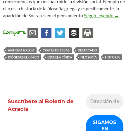
consecuencias que nos ha traído la división social. Ejemplo de
ello es la historia de la filosofía griega y, específicamente, la
La anarq
aparición de Sócrates en el pensamiento
Seguir leyendo
→
Comparte
ANTIGUA GRECIA
CRATES DE TEBAS
DESTACADO
DIÓGENES EL CÍNICO
ESCUELA CÍNICA
FILOSOFÍA
HISTORIA
Suscríbete al Boletín de
Acracia