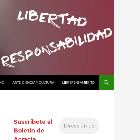
SMO
ARTE, CIENCIA Y CULTURA
LIBREPENSAMIENTO
Suscríbete al
Boletín de
Acracia