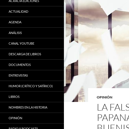
ACRACIA EDICIONES
ACTUALIDAD
AGENDA
ANÁLISIS
CANAL YOUTUBE
DESCARGA DE LIBROS
DOCUMENTOS
ENTREVISTAS
HUMOR (CRÍTICO Y SATÍRICO)
LIBROS
OPINIÓN
LA FAL
NOMBRES EN LA HISTORIA
PAPANA
OPINIÓN
BUENI
RADIO Y PODCASTS