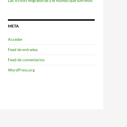
Las «crisis» migratorias y el mundo que sufrimos
META
Acceder
Feed de entradas
Feed de comentarios
WordPress.org