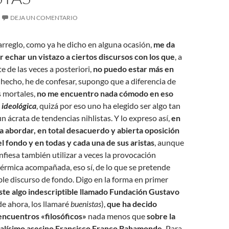
DEJA UN COMENTARIO
arreglo, como ya he dicho en alguna ocasión,
me da
r echar un vistazo a ciertos discursos
con los que
, a
te de las veces a posteriori,
no puedo estar más en
 hecho, he de confesar, supongo que a diferencia de
s mortales,
no me encuentro nada cómodo en eso
 ideológica
, quizá por eso uno ha elegido ser algo tan
 ácrata de tendencias nihlistas. Y lo expreso así,
en
 a abordar, en total desacuerdo y abierta oposición
el fondo y en todas y cada una de sus aristas
, aunque
onfiesa también utilizar a veces la provocación
rmica acompañada, eso sí, de lo que se pretende
e discurso de fondo. Digo en la forma en primer
ste algo indescriptible llamado Fundación Gustavo
de ahora, los llamaré
buenistas
),
que ha decido
ncuentros «filosóficos»
nada menos que
sobre la
ralísimo asesino Francisco Franco Bahamonde.
Para