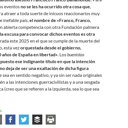
os eventos
no se les ha ocurrido otra cosa que
,
 atraer a toda suerte de inicuos reaccionarios muy
e inefable país,
el nombre de «Franco, Franco,
 en abierta competencia con otra Fundación palmera
la excusa para convocar dichos eventos es otra
ada este 2025 en el que se cumple de la muerte del
o, esta vez
orquestada desde el gobierno,
 años de España en libertad»
. Los
buenistas
 puesto ese indignante título en que la intención
o deja de ser una exaltación de dicha figura
e sea en sentido negativo, y ya sin ser nada originales
n a las intenciones guerracivilistas y a una sesgada
 (creo que se refieren a la izquierda, sea lo que sea
a falsedad, el papanatismo y los buenistas
→