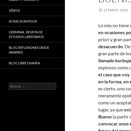
17 MAYO, 2025
VÍDEOS
ACRACIA ANTIGUA
Lo mío no tiene 
en ocasiones po
GERMINAL. REVISTA DE
ESTUDIOS LIBERTARIOS
priori y gran par
desacuerdo
. De
BLOG REFLEXIONES DESDE
ANARRES
gran parte de lo
llamado
burbuja
BLOG LIBRE EXAMEN
espinoso como un
el caso que voy
en la forma, en 
Buscar:
es cierto, uno c
meramente epidé
como un aceptabl
lugar, ya que
exi
Bueno
(a partir 
convocar unos e
figura del gene