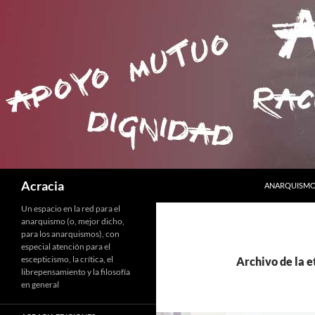
SALTAR AL C
Buscar
Acracia
ANARQUISMO 
Un espacio en la red para el
anarquismo (o, mejor dicho,
para los anarquismos), con
especial atención para el
escepticismo, la crítica, el
Archivo de la 
librepensamiento y la filosofía
en general