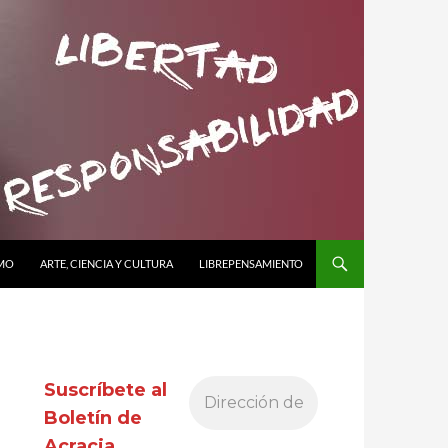
SMO
ARTE, CIENCIA Y CULTURA
LIBREPENSAMIENTO
Suscríbete al
Boletín de
Acracia