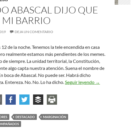
O ABASCAL DIJO QUE
 MI BARRIO
2019
DEJA UN COMENTARIO
as 12 de la noche. Tenemos la tele encendida en casa
Pero realmente estamos más pendientes de los memes.
 de siempre. La unidad territorial, la Constitución,
ente algo capta nuestra atención. Suena el nombre de
En boca de Abascal. No puede ser. Habrá dicho
Cuando Abascal di
za. Entereza. No. No. Lo ha dicho.
Seguir leyendo
→
ORES
DESTACADO
MARGINACIÓN
OMPAÑADOS