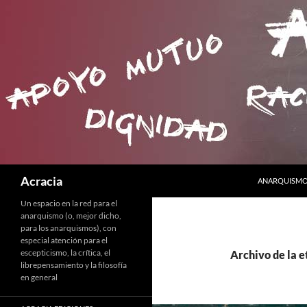
SALTAR AL C
Buscar
Acracia
ANARQUISMO 
Un espacio en la red para el
anarquismo (o, mejor dicho,
para los anarquismos), con
especial atención para el
escepticismo, la crítica, el
Archivo de la 
librepensamiento y la filosofía
en general