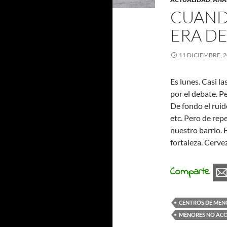
CUAND
ERA DE
11 DICIEMBRE, 
Es lunes. Casi l
por el debate. 
De fondo el ruido
etc. Pero de rep
nuestro barrio. 
fortaleza. Cerve
Comparte
CENTROS DE MEN
MENORES NO AC