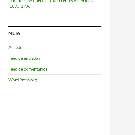
El naturismo libertario. Referentes históricos
(1890-1936)
META
Acceder
Feed de entradas
Feed de comentarios
WordPress.org
jo que era de mi barrio