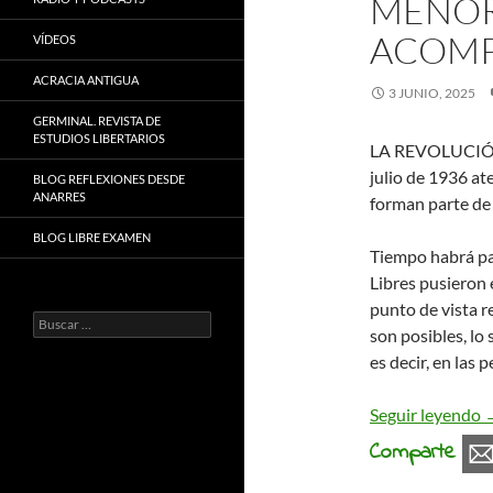
MENOR
ACOM
VÍDEOS
ACRACIA ANTIGUA
3 JUNIO, 2025
GERMINAL. REVISTA DE
ESTUDIOS LIBERTARIOS
LA REVOLUCIÓN
julio de 1936 a
BLOG REFLEXIONES DESDE
ANARRES
forman parte de
BLOG LIBRE EXAMEN
Tiempo habrá pa
Libres pusieron 
punto de vista 
Buscar:
son posibles, lo
es decir, en las 
C
Seguir leyendo
Comparte