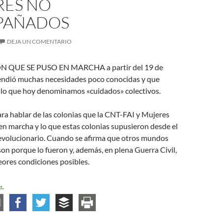
ES NO
PAÑADOS
DEJA UN COMENTARIO
 QUE SE PUSO EN MARCHA a partir del 19 de
tendió muchas necesidades poco conocidas y que
 lo que hoy denominamos «cuidados» colectivos.
ra hablar de las colonias que la CNT-FAI y Mujeres
en marcha y lo que estas colonias supusieron desde el
revolucionario. Cuando se afirma que otros mundos
 son porque lo fueron y, además, en plena Guerra Civil,
peores condiciones posibles.
omo resolvía la Revolución el tema de los menores no acompaña
→