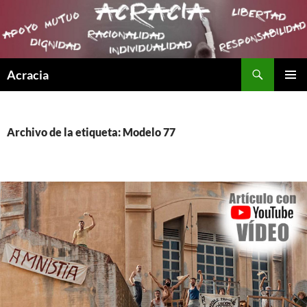
Buscar
Acracia
SALTAR
MENÚ
AL
PRINCI
CONTENIDO
Archivo de la etiqueta: Modelo 77