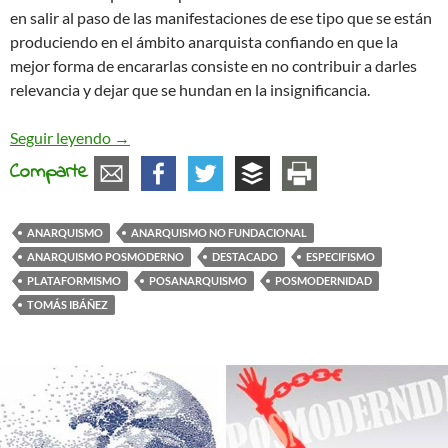
en salir al paso de las manifestaciones de ese tipo que se están
produciendo en el ámbito anarquista confiando en que la
mejor forma de encararlas consiste en no contribuir a darles
relevancia y dejar que se hundan en la insignificancia.
Anarquismos cavernícolas, retrógrados y autorit
Seguir leyendo
→
Comparte
ANARQUISMO
ANARQUISMO NO FUNDACIONAL
ANARQUISMO POSMODERNO
DESTACADO
ESPECIFISMO
PLATAFORMISMO
POSANARQUISMO
POSMODERNIDAD
TOMÁS IBÁÑEZ