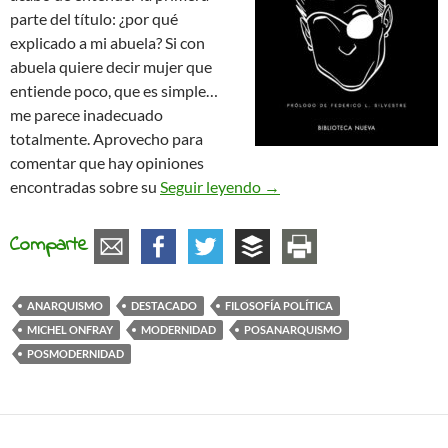
parte del título: ¿por qué
explicado a mi abuela? Si con
abuela quiere decir mujer que
entiende poco, que es simple…
me parece inadecuado
totalmente. Aprovecho para
comentar que hay opiniones
El posanarquismo explicad
encontradas sobre su
Seguir leyendo
→
Comparte
ANARQUISMO
DESTACADO
FILOSOFÍA POLÍTICA
MICHEL ONFRAY
MODERNIDAD
POSANARQUISMO
POSMODERNIDAD