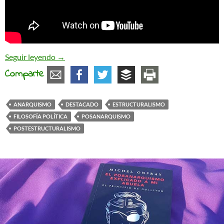
Reflexiones sobre el posanarquismo
Seguir leyendo
→
Comparte
ANARQUISMO
DESTACADO
ESTRUCTURALISMO
FILOSOFÍA POLÍTICA
POSANARQUISMO
POSTESTRUCTURALISMO