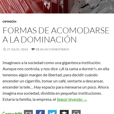
OPINIÓN
FORMAS DE ACOMODARSE
A LA DOMINACIÓN
27 JULIO, 2016
DEJA UN COMENTARIO
Imaginaos a la sociedad como una gigantesca institución.
Aunque nos controla, y nos dice «¡A la cama a dormir!», en ella
tenemos algún margen de libertad, para decidir cuándo
encender un cigarrillo, tomar un café, sentarte a descansar,
encender la tele… Hay espacio para menearse un poco. Ahora
imagina esa sociedad, dividida en pequeñas instituciones.
Formas de acomod
Estaría la familia, la empresa, el
Seguir leyendo
→