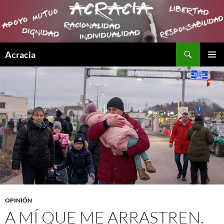
Buscar
Acracia
SALTAR
MENÚ
AL
PRINCI
CONTENIDO
OPINIÓN
A MÍ QUE ME ARRASTREN.