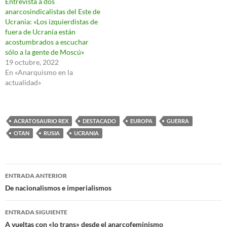
Entrevista a dos
anarcosindicalistas del Este de
Ucrania: «Los izquierdistas de
fuera de Ucrania están
acostumbrados a escuchar
sólo a la gente de Moscú»
19 octubre, 2022
En «Anarquismo en la
actualidad»
ACRATOSAURIO REX
DESTACADO
EUROPA
GUERRA
OTAN
RUSIA
UCRANIA
Navegación
ENTRADA ANTERIOR
de
De nacionalismos e imperialismos
entradas
ENTRADA SIGUIENTE
A vueltas con «lo trans» desde el anarcofeminismo