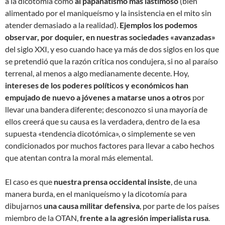
a la dicotomía como
al papanatismo más lastimoso
(bien
alimentado por el maniqueísmo y la insistencia en el mito sin
atender demasiado a la realidad).
Ejemplos los podemos
observar, por doquier, en nuestras sociedades «avanzadas»
del siglo XXI, y eso cuando hace ya más de dos siglos en los que
se pretendió que la razón crítica nos condujera, si no al paraíso
terrenal, al menos a algo medianamente decente. Hoy,
intereses de los poderes políticos y económicos han
empujado de nuevo a jóvenes a matarse unos a otros
por
llevar una bandera diferente; desconozco si una mayoría de
ellos creerá que su causa es la verdadera, dentro de la esa
supuesta «tendencia dicotómica», o simplemente se ven
condicionados por muchos factores para llevar a cabo hechos
que atentan contra la moral más elemental.
El caso es que
nuestra prensa occidental insiste
, de una
manera burda, en el maniqueísmo y la dicotomía para
dibujarnos
una causa militar defensiva
, por parte de los países
miembro de la OTAN,
frente a la agresión imperialista rusa
.