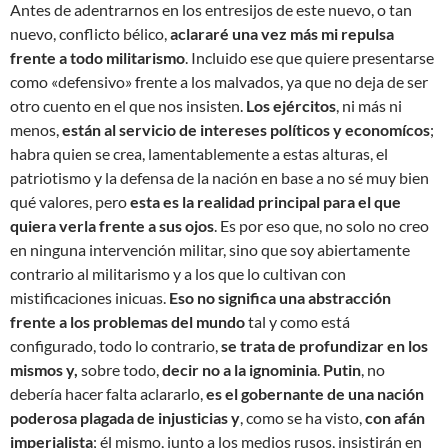
Antes de adentrarnos en los entresijos de este nuevo, o tan
nuevo, conflicto bélico,
aclararé una vez más mi repulsa
frente a todo militarismo
. Incluido ese que quiere presentarse
como «defensivo» frente a los malvados, ya que no deja de ser
otro cuento en el que nos insisten.
Los ejércitos
, ni más ni
menos,
están al servicio de intereses políticos y economícos
;
habra quien se crea, lamentablemente a estas alturas, el
patriotismo y la defensa de la nación en base a no sé muy bien
qué valores, pero
esta es la realidad principal para el que
quiera verla frente a sus ojos
. Es por eso que, no solo no creo
en ninguna intervención militar, sino que soy abiertamente
contrario al militarismo y a los que lo cultivan con
mistificaciones inicuas.
Eso no significa una abstracción
frente a los problemas del mundo
tal y como está
configurado, todo lo contrario,
se trata de profundizar en los
mismos y,
sobre todo,
decir no a la ignominia
.
Putin
, no
debería hacer falta aclararlo,
es el gobernante de una nación
poderosa plagada de injusticias y
, como se ha visto,
con afán
imperialista
; él mismo, junto a los medios rusos, insistirán en