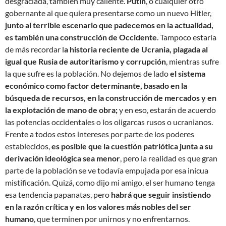
desgraciada, también muy caliente.
Putin
, o cualquier otro
gobernante al que quiera presentarse como un nuevo Hitler,
junto al terrible escenario que padecemos en la actualidad,
es también una construcción de Occidente
. Tampoco estaría
de más recordar l
a historia reciente de Ucrania, plagada al
igual que Rusia de autoritarismo y corrupción
, mientras sufre
la que sufre es la población. No dejemos de lado
el sistema
económico como factor determinante, basado en la
búsqueda de recursos, en la construcción de mercados y en
la explotación de mano de obra;
y en eso, estarán de acuerdo
las potencias occidentales o los oligarcas rusos o ucranianos.
Frente a todos estos intereses por parte de los poderes
establecidos,
es posible que la cuestión patriótica junta a su
derivación ideológica sea menor
, pero la realidad es que gran
parte de la población se ve todavía empujada por esa inicua
mistificación. Quizá, como dijo mi amigo, el ser humano tenga
esa tendencia papanatas, pero
habrá que seguir insistiendo
en la razón crítica y en los valores más nobles del ser
humano
, que terminen por unirnos y no enfrentarnos.