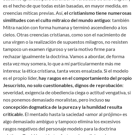
es el hecho de que todas están basadas, en mayor medida, en
creencias míticas previas. Así,
el cristianismo tiene numerosas
similitudes con el culto mitraico del mundo antiguo
: también
Mitra nación con forma humana y terminó ascendiendo a los
cielos. Otras creencias cristianas, como son el nacimiento de
una virgen o la realización de supuestos milagros, no resisten
tampoco un examen riguroso y sería motivo firme para
rechazar igualmente la doctrina. Vamos a abordar, de forma
esta vez muy somera, lo que a mí particularmente más me
interesa: la ética crístiana, tanta veces ensalzada. Si el modelo
es el propio líder,
hay rasgos en el comportamiento del propio
Jesucristo, no solo cuestionables, dignos de reprobación
:
severidad, exigencia de obediencia ciega o actitud vengativa, si
nos ponemos demasiado moralistas, pero incluso
su
concepción dogmatíca de la pureza y la humildad resulta
criticabl
e. El mentado hasta la saciedad «amor al prójimo» es
algo demasiado ambiguo y tampoco elimina los excesivos
rasgos negativos del personaje modelo para la doctrina