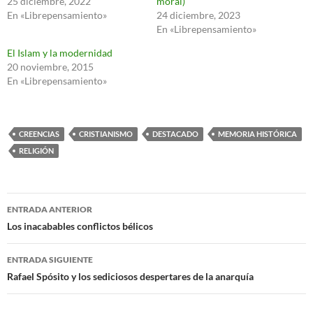
25 diciembre, 2022
moral)
En «Librepensamiento»
24 diciembre, 2023
En «Librepensamiento»
El Islam y la modernidad
20 noviembre, 2015
En «Librepensamiento»
CREENCIAS
CRISTIANISMO
DESTACADO
MEMORIA HISTÓRICA
RELIGIÓN
Navegación
ENTRADA ANTERIOR
de
Los inacabables conflictos bélicos
entradas
ENTRADA SIGUIENTE
Rafael Spósito y los sediciosos despertares de la anarquía