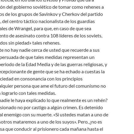
ión del gobierno soviético de tomar como rehenes a
s de los grupos de Savinkov y Cherkov del partido
 del centro táctico nacionalista de los guardias
ciales de Wrangel, para que, en caso de que sea
nto de asesinato contra 108 líderes de los soviets,
os sin piedad» tales rehenes.
e no hay nadie cerca de usted que recuerde a sus
 persuada de que tales medidas representan un
periodo de la Edad Media y de las guerras religiosas, y
cepcionante de gente que se ha echado a cuestas la
ociedad en consonancia con los principios
lquier persona que ame el futuro del comunismo no
 lograrlo con tales medidas.
nadie le haya explicado lo que realmente es un rehén?
sionado no por castigo a algún crimen. Es detenido
al enemigo con su muerte. «Si ustedes matan a uno de
sotros mataremos a uno de los suyos». Pero, ¿no es
sa que conducir al prisionero cada mañana hasta el