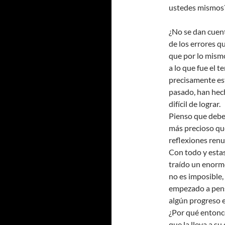
ustedes mismos
¿No se dan cuen
de los errores q
que por lo mismo
a lo que fue el 
precisamente est
pasado, han hech
difícil de lograr.
Pienso que debe
más precioso que
reflexiones renu
Con todo y estas
traído un enorm
no es imposible,
empezado a pensa
algún progreso e
¿Por qué entonc
que la lleva a s