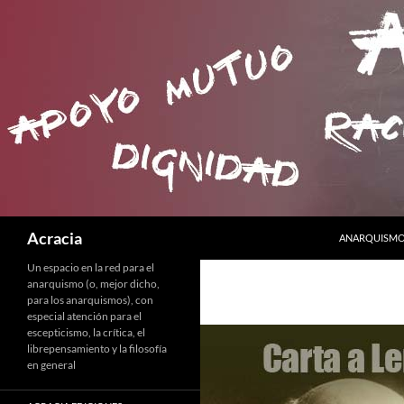
SALTAR AL C
Buscar
Acracia
ANARQUISMO 
Un espacio en la red para el
anarquismo (o, mejor dicho,
para los anarquismos), con
especial atención para el
escepticismo, la crítica, el
librepensamiento y la filosofía
en general