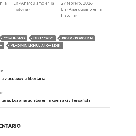
n la
En «Anarquismo en la
27 febrero, 2016
historia»
En «Anarquismo en la
historia»
COMUNISMO
DESTACADO
PIOTR KROPOTKIN
SA
VLADIMIR ILICH ULIANOV LENIN
ón
OR
a y pedagogía libertaria
TE
rtaria. Los anarquistas en la guerra civil española
ENTARIO