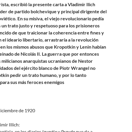
rista, escribió la presente carta a Vladimir Ilich
íder de partido bolchevique y principal dirigente del
iético. En su misiva, el viejo revolucionario pedía
 un trato justo y respetuoso para los prisioneros
ncido de que traicionar la coherencia entre fines y
 el ideario libertario, arrastraría a la revolución
r en los mismos abusos que Kropotkin y Lenin habían
reinado de Nicolás II. La guerra que por entonces
s milicianos anarquistas ucranianos de Nestor
oldados del ejército blanco de Piotr Wrangel no
tkin pedir un trato humano, y por lo tanto
 para sus más feroces enemigos
diciembre de 1920
mir Illich:
oticia, en los diarios
Izvestia
y
Pravda
que da a