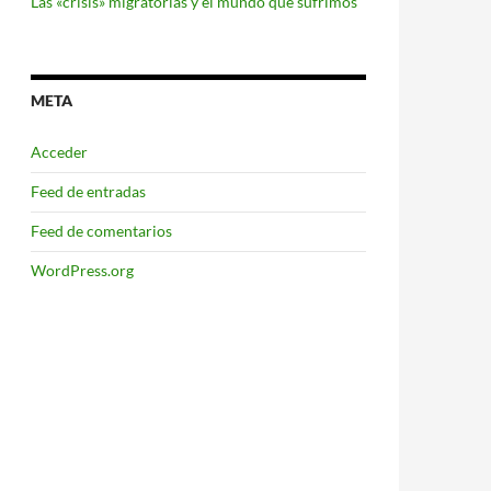
Las «crisis» migratorias y el mundo que sufrimos
META
Acceder
Feed de entradas
Feed de comentarios
WordPress.org