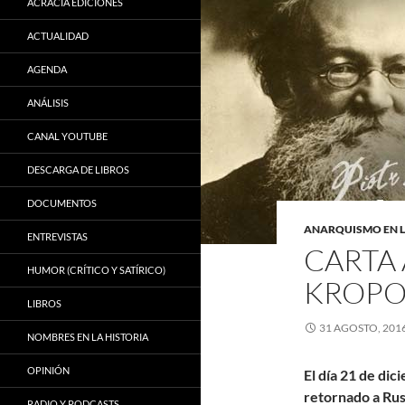
ACRACIA EDICIONES
ACTUALIDAD
AGENDA
ANÁLISIS
CANAL YOUTUBE
DESCARGA DE LIBROS
DOCUMENTOS
ANARQUISMO EN L
ENTREVISTAS
CARTA 
HUMOR (CRÍTICO Y SATÍRICO)
KROPO
LIBROS
31 AGOSTO, 201
NOMBRES EN LA HISTORIA
OPINIÓN
El día 21 de dic
retornado a Rus
RADIO Y PODCASTS