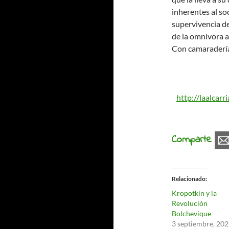
inherentes al so
supervivencia de
de la omnívora a
Con camaradería
http://laalcar
Comparte
Relacionado
Kropotkin y la
Revolución
Bolchevique
3 septiembre, 20