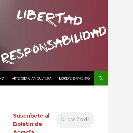
SMO
ARTE, CIENCIA Y CULTURA
LIBREPENSAMIENTO
Suscríbete al
Boletín de
Acracia