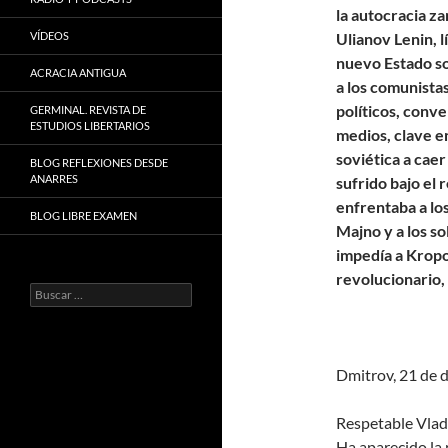
la autocracia za
VÍDEOS
Ulianov Lenin, l
nuevo Estado sov
ACRACIA ANTIGUA
a los comunistas
políticos, conve
GERMINAL. REVISTA DE
ESTUDIOS LIBERTARIOS
medios, clave en
soviética a cae
BLOG REFLEXIONES DESDE
ANARRES
sufrido bajo el 
enfrentaba a lo
BLOG LIBRE EXAMEN
Majno y a los s
impedía a Kropo
revolucionario,
Buscar:
Dmitrov, 21 de 
Respetable Vladi
Ha aparecido la n