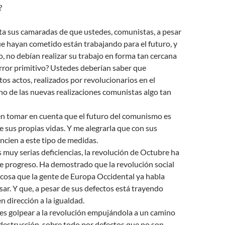
?
ta sus camaradas de que ustedes, comunistas, a pesar
ue hayan cometido están trabajando para el futuro, y
, no debían realizar su trabajo en forma tan cercana
terror primitivo? Ustedes deberían saber que
os actos, realizados por revolucionarios en el
o de las nuevas realizaciones comunistas algo tan
n tomar en cuenta que el futuro del comunismo es
 sus propias vidas. Y me alegrarla que con sus
ncien a este tipo de medidas.
 muy serias deficiencias, la revolución de Octubre ha
e progreso. Ha demostrado que la revolución social
 cosa que la gente de Europa Occidental ya habla
r. Y que, a pesar de sus defectos está trayendo
n dirección a la igualdad.
es golpear a la revolución empujándola a un camino
u destrucción, sobre todo por defectos que no son