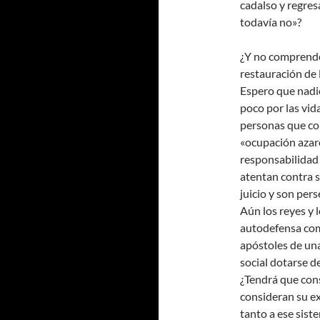
cadalso y regres
todavía no»?
¿Y no comprende
restauración de 
Espero que nadie
poco por las vid
personas que co
«ocupación azaro
responsabilidad 
atentan contra s
juicio y son per
Aún los reyes y
autodefensa com
apóstoles de una
social dotarse d
¿Tendrá que con
consideran su e
tanto a ese sist