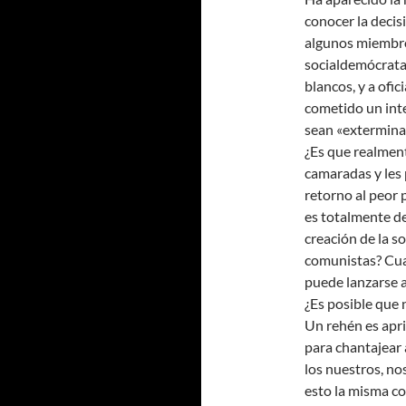
conocer la decis
algunos miembro
socialdemócrata,
blancos, y a ofi
cometido un inte
sean «exterminad
¿Es que realment
camaradas y les
retorno al peor 
es totalmente de
creación de la s
comunistas? Cua
puede lanzarse a
¿Es posible que 
Un rehén es apri
para chantajear 
los nuestros, no
esto la misma co