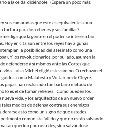
arlo a la celda, diciéndole: «Espera un poco más,
n sus camaradas que esto es equivalente a una
la tortura para los rehenes y sus familias?
 me diga que la gente en el poder se interesa tan
as. Hoy en cita aún entre los reyes hay algunas
ntemplan la posibilidad del asesinato como una
sa». Y los revolucionarios, por su lado, asumen la
de defenderse a sí mismos ante las Cortes que
u vida. Luisa Michel eligió este camino. O rechazan el
seguidos, como Malatesta y Voltairine de Cleyre.
 los papas han rechazado tan bárbaro método de
o lo es el de tomar rehenes. ¡Cómo pueden los
 nueva vida, y los arquitectos de un nuevo orden
e tales medios de defensa contra sus enemigos!
siderarse esto como un signo de que ustedes
xperimento comunista fallido y que no están salvando
ema tan querido para ustedes, sino salvándose