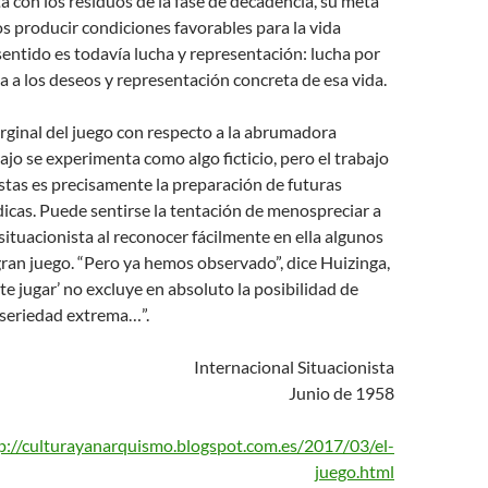
a con los residuos de la fase de decadencia, su meta
s producir condiciones favorables para la vida
 sentido es todavía lucha y representación: lucha por
a a los deseos y representación concreta de esa vida.
rginal del juego con respecto a la abrumadora
bajo se experimenta como algo ficticio, pero el trabajo
istas es precisamente la preparación de futuras
dicas. Puede sentirse la tentación de menospreciar a
 situacionista al reconocer fácilmente en ella algunos
ran juego. “Pero ya hemos observado”, dice Huizinga,
e jugar’ no excluye en absoluto la posibilidad de
 seriedad extrema…”.
Internacional Situacionista
Junio de 1958
p://culturayanarquismo.blogspot.com.es/2017/03/el-
juego.html