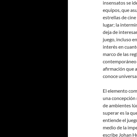
insensatos se id
equipos, que asu
estrellas de cin
lugar; la interm
deja de interesa
juego, incluso en
interés en cuant
marco de las re
contemporáneo qu
afirmación que a
conoce universal
El elemento com
una concepción r
de ambientes lúd
superar es la qu
entiende el jueg
medio de la impe
escribe Johan Hu