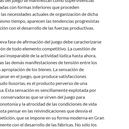
vas del juego se manifiestan como supervivencias
adas con formas inferiores que
proceden
las necesidades actuales de organización de dicha
mismo tiempo, aparecen las tendencias progresistas
ción con el desarrollo de las fuerzas productivas.
eva fase de afirmación del juego debe caracterizarse
ión de todo elemento competitivo. La cuestión de
asi inseparable de la actividad lúdica hasta ahora,
das las demás manifestaciones de tensión entre los
a apropiación de los bienes. La sensación de
anar en el juego, que produce satisfacciones
do ilusorias, es el producto perverso de una
a. Esta sensación es sencillamente explotada por
 conservadoras que se sirven del juego para
notonía y la atrocidad de las condiciones de vida
ta pensar en las reivindicaciones que desvía el
etición, que se impone en su forma moderna en Gran
ente con el desarrollo de las fábricas. No sólo los