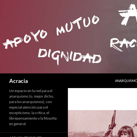
SALTAR AL C
Buscar
Acracia
ANARQUISMO 
Un espacio en la red para el
anarquismo (o, mejor dicho,
para los anarquismos), con
especial atención para el
escepticismo, la crítica, el
librepensamiento y la filosofía
en general