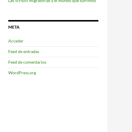
Las «crisis» migratorias y el mundo que sufrimos
META
Acceder
Feed de entradas
Feed de comentarios
WordPress.org