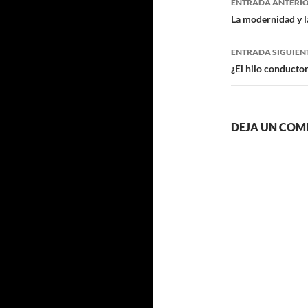
ENTRADA ANTERI
de
La modernidad y la
entradas
ENTRADA SIGUIEN
¿El hilo conductor
DEJA UN COM