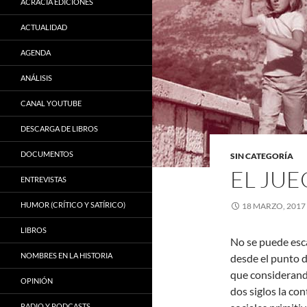
ACRACIA EDICIONES
ACTUALIDAD
AGENDA
ANÁLISIS
CANAL YOUTUBE
DESCARGA DE LIBROS
DOCUMENTOS
SIN CATEGORÍA
EL JU
ENTREVISTAS
HUMOR (CRÍTICO Y SATÍRICO)
18 MARZO, 2017
LIBROS
No se puede esca
NOMBRES EN LA HISTORIA
desde el punto d
que considerand
OPINIÓN
dos siglos la con
RADIO Y PODCASTS