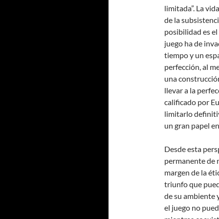
limitada”. La vi
de la subsisten
posibilidad es e
juego ha de inva
tiempo y un espa
perfección, al m
una construcción
llevar a la perfe
calificado por E
limitarlo defini
un gran papel en
Desde esta persp
permanente de n
margen de la étic
triunfo que pued
de su ambiente 
el juego no pued