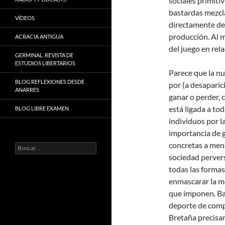
sociales primiti
bastardas mezcl
VÍDEOS
directamente de 
producción. Al 
ACRACIA ANTIGUA
del juego en rela
GERMINAL. REVISTA DE
ESTUDIOS LIBERTARIOS
Parece que la nu
BLOG REFLEXIONES DESDE
por (a desaparic
ANARRES
ganar o perder, c
está ligada a to
BLOG LIBRE EXAMEN
individuos por l
importancia de g
concretas a menu
Buscar:
sociedad pervers
todas las formas
enmascarar la mo
que imponen. Bas
deporte de comp
Bretaña precisam