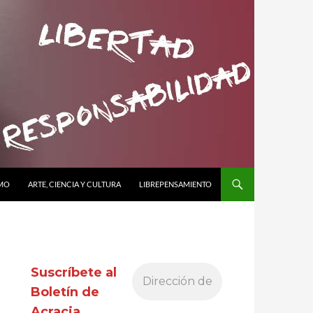
SMO
ARTE, CIENCIA Y CULTURA
LIBREPENSAMIENTO
Suscríbete al
Boletín de
Acracia