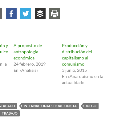
ión y
A propósito de
Producción y
uico
antropología
distribución del
económica
capitalismo al
n la
24 febrero, 2019
comunismo
En «Análisis»
3 junio, 2015
En «Anarquismo en la
actualidad»
STACADO
INTERNACIONAL SITUACIONISTA
JUEGO
TRABAJO
ón