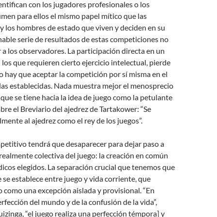
entifican con los jugadores profesionales o los
men para ellos el mismo papel mítico que las
e y los hombres de estado que viven y deciden en su
inable serie de resultados de estas competiciones no
r a los observadores. La participación directa en un
 los que requieren cierto ejercicio intelectual, pierde
o hay que aceptar la competición por sí misma en el
glas establecidas. Nada muestra mejor el menosprecio
e se tiene hacia la idea de juego como la petulante
bre el Breviario del ajedrez de Tartakower: “Se
mente al ajedrez como el rey de los juegos”.
petitivo tendrá que desaparecer para dejar paso a
ealmente colectiva del juego: la creación en común
icos elegidos. La separación crucial que tenemos que
e se establece entre juego y vida corriente, que
o como una excepción aislada y provisional. “En
rfección del mundo y de la confusión de la vida”,
izinga, “el juego realiza una perfección témpora] y