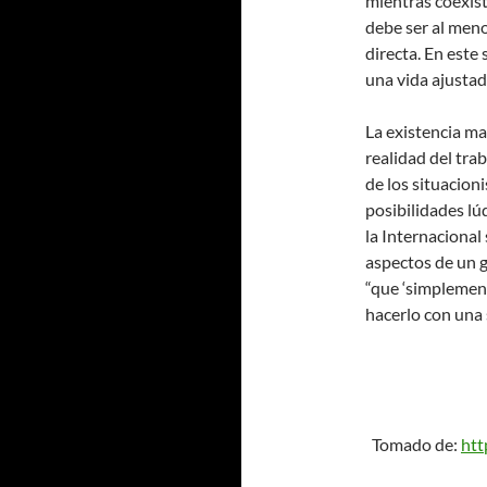
mientras coexist
debe ser al meno
directa. En este
una vida ajustad
La existencia ma
realidad del tra
de los situacion
posibilidades lú
la Internacional
aspectos de un g
“que ‘simplement
hacerlo con una
Tomado de:
htt