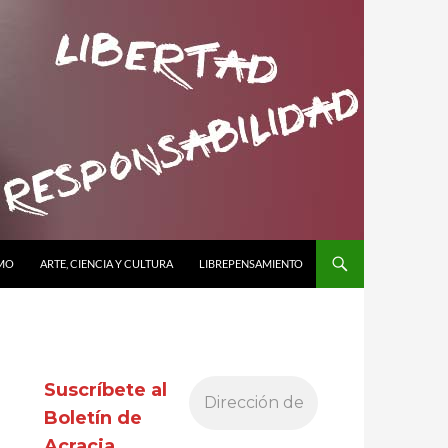
SMO
ARTE, CIENCIA Y CULTURA
LIBREPENSAMIENTO
Suscríbete al
Boletín de
Acracia