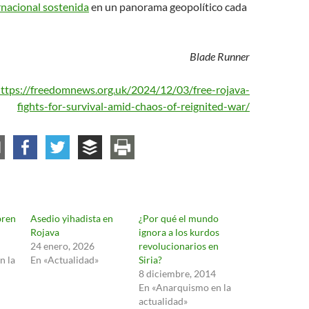
rnacional sostenida
en un panorama geopolítico cada
Blade Runner
ttps://freedomnews.org.uk/2024/12/03/free-rojava-
fights-for-survival-amid-chaos-of-reignited-war
/
bren
Asedio yihadista en
¿Por qué el mundo
Rojava
ignora a los kurdos
24 enero, 2026
revolucionarios en
n la
En «Actualidad»
Siria?
8 diciembre, 2014
En «Anarquismo en la
actualidad»