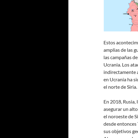
Estos acontecim
amplias de las g
las campañas de 
Ucrania. Los ata
indirectamente a
en Ucrania ha si
el norte de Siria.
En 2018, Rusia, 
asegurar un alto 
el noroeste de S
desde entonces 
sus objetivos ge