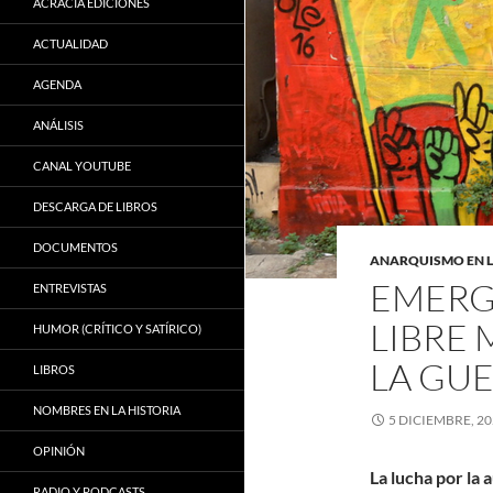
ACRACIA EDICIONES
ACTUALIDAD
AGENDA
ANÁLISIS
CANAL YOUTUBE
DESCARGA DE LIBROS
DOCUMENTOS
ANARQUISMO EN 
EMERG
ENTREVISTAS
LIBRE 
HUMOR (CRÍTICO Y SATÍRICO)
LA GUE
LIBROS
NOMBRES EN LA HISTORIA
5 DICIEMBRE, 2
OPINIÓN
La lucha por la
RADIO Y PODCASTS