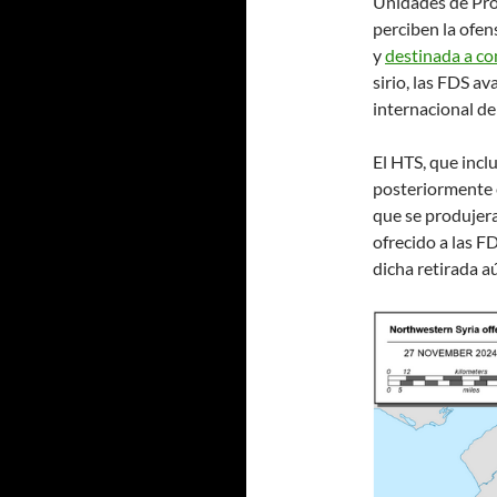
Unidades de Prot
perciben la ofe
y
destinada a c
sirio, las FDS a
internacional de
El HTS, que incl
posteriormente e
que se produjer
ofrecido a las F
dicha retirada aú