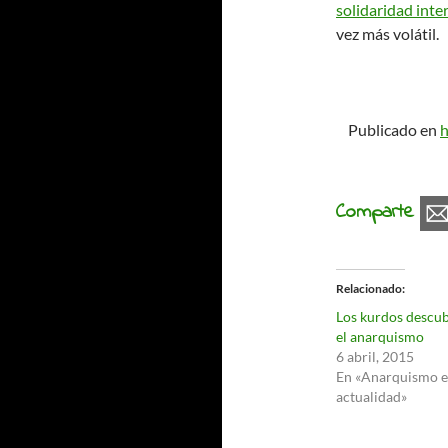
solidaridad inte
vez más volátil.
Publicado en
h
Comparte
Relacionado
Los kurdos descu
el anarquismo
6 abril, 2015
En «Anarquismo e
actualidad»