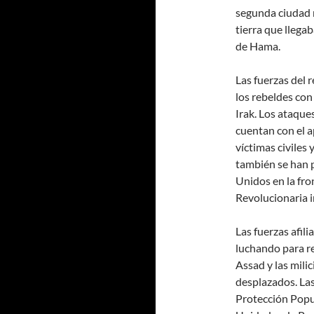
segunda ciudad m
tierra que llega
de Hama.
Las fuerzas del 
los rebeldes con
Irak. Los ataque
cuentan con el a
víctimas civile
también se han 
Unidos en la fro
Revolucionaria i
Las fuerzas afili
luchando para re
Assad y las milic
desplazados. Las
Protección Popul