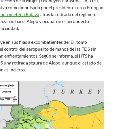
ección de la Mujer (Yekîneyên Parastina Jin, YPJ),
nsiva como impulsada por el presidente turco Erdogan
omprometer a Rojava
. Tras la retirada del régimen
vanzaron hacia Alepo y ocuparon el aeropuerto
 la ciudad.
uye en sus filas a excombatientes del EI, tomó
l control del aeropuerto de manos de las FDS sin
an enfrentamientos. Según se informa, el HTS ha
DS una retirada segura de Alepo, aunque el estado de
n es incierto.