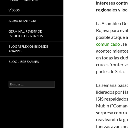
intereses contr
regionales y lo
VÍDEOS
ACRACIA ANTIGUA
La Asamblea Dem
Rojava para evalu
GERMINAL. REVISTA DE
ESTUDIOS LIBERTARIOS
posible ataque 
comunicado
, se
BLOG REFLEXIONES DESDE
acontecimientos 
ANARRES
en todas las ciu
BLOG LIBRE EXAMEN
cruces fronteriz
partes de Siria.
Buscar:
La semana pasada
liderados por Ha
ISIS respaldados
Mubin (“Comando
sorpresa contra 
reavivando la gu
fuerzas avanzaro