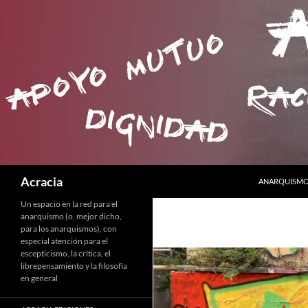
SALTAR AL C
Buscar
Acracia
ANARQUISMO 
Un espacio en la red para el
anarquismo (o, mejor dicho,
para los anarquismos), con
especial atención para el
escepticismo, la crítica, el
librepensamiento y la filosofía
en general