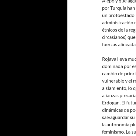
Alepo y que algu
por Turquía han
un protoestado b
administración m
étnicos de la reg
circasianos) que 
fuerzas alineada
Rojava lleva mu
dominada por es
cambio de prior
vulnerable y el 
aislamiento, lo 
alianzas precari
Erdogan. El futu
dinámicas de pod
salvaguardar su
la autonomía plur
feminismo. La s