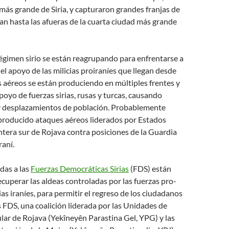
ás grande de Siria, y capturaron grandes franjas de
ban hasta las afueras de la cuarta ciudad más grande
régimen sirio se están reagrupando para enfrentarse a
 el apoyo de las milicias proiraníes que llegan desde
s aéreos se están produciendo en múltiples frentes y
poyo de fuerzas sirias, rusas y turcas, causando
s y desplazamientos de población. Probablemente
producido ataques aéreos liderados por Estados
ntera sur de Rojava contra posiciones de la Guardia
raní.
adas a las
Fuerzas Democráticas Sirias
(FDS) están
cuperar las aldeas controladas por las fuerzas pro-
ias iraníes, para permitir el regreso de los ciudadanos
 FDS, una coalición liderada por las Unidades de
ar de Rojava (Yekîneyên Parastina Gel, YPG) y las