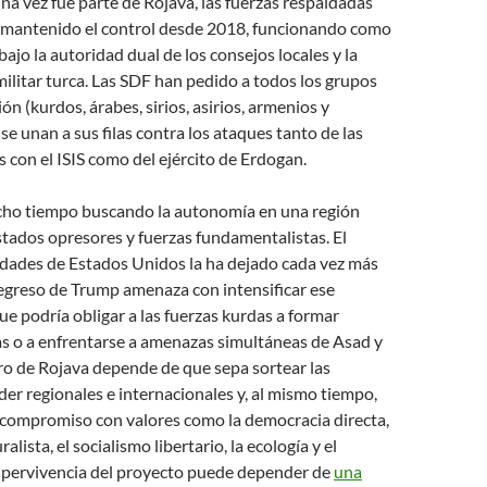
na vez fue parte de Rojava, las fuerzas respaldadas
 mantenido el control desde 2018, funcionando como
ajo la autoridad dual de los consejos locales y la
ilitar turca. Las SDF han pedido a todos los grupos
ión (kurdos, árabes, sirios, asirios, armenios y
se unan a sus filas contra los ataques tanto de las
s con el ISIS como del ejército de Erdogan.
cho tiempo buscando la autonomía en una región
tados opresores y fuerzas fundamentalistas. El
idades de Estados Unidos la ha dejado cada vez más
regreso de Trump amenaza con intensificar ese
que podría obligar a las fuerzas kurdas a formar
as o a enfrentarse a amenazas simultáneas de Asad y
ro de Rojava depende de que sepa sortear las
er regionales e internacionales y, al mismo tiempo,
 compromiso con valores como la democracia directa,
alista, el socialismo libertario, la ecología y el
upervivencia del proyecto puede depender de
una