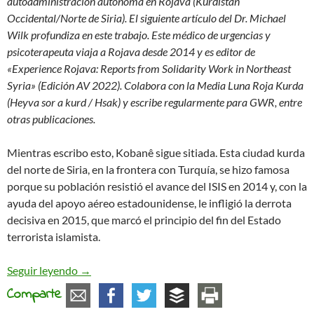
autoadministración autónoma en Rojava (Kurdistán
Occidental/Norte de Siria). El siguiente artículo del Dr. Michael
Wilk profundiza en este trabajo. Este médico de urgencias y
psicoterapeuta viaja a Rojava desde 2014 y es editor de
«Experience Rojava: Reports from Solidarity Work in Northeast
Syria» (Edición AV 2022). Colabora con la Media Luna Roja Kurda
(Heyva sor a kurd / Hsak) y escribe regularmente para GWR, entre
otras publicaciones.
Mientras escribo esto, Kobanê sigue sitiada. Esta ciudad kurda
del norte de Siria, en la frontera con Turquía, se hizo famosa
porque su población resistió el avance del ISIS en 2014 y, con la
ayuda del apoyo aéreo estadounidense, le infligió la derrota
decisiva en 2015, que marcó el principio del fin del Estado
terrorista islamista.
¿Qué queda de Rojava? ¿Paz impuesta frente a e
Seguir leyendo
→
Comparte