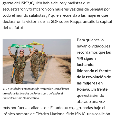
garras del ISIS? ¿Quién habla de los yihadistas que
secuestraron y traficaron con mujeres yazidíes de Senegal por
todo el mundo salafista? ¿Y quién recuerda a las mujeres que
declararon la victoria de las SDF sobre Raqqa, antaño la capital
del califato?
Para quienes lo
hayan olvidado, les
recordamos que
las
YPJ siguen
luchando,
liderando el frente
de la revolución de
las mujeres en
Rojava
. Un frente
YPJ o Unidades Femeninas de Protección, son el brazo
armado de los Kurdos de Rojava para defender el
que está siendo
Confederalismo Democrático
atacado una vez
más por fuerzas aliadas del Estado turco, agrupadas bajo el
irónico nombre de Ejército Nacional Sirio (SNA), una coalición