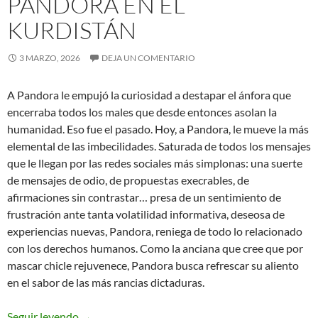
PANDORA EN EL
KURDISTÁN
3 MARZO, 2026
DEJA UN COMENTARIO
A Pandora le empujó la curiosidad a destapar el ánfora que
encerraba todos los males que desde entonces asolan la
humanidad. Eso fue el pasado. Hoy, a Pandora, le mueve la más
elemental de las imbecilidades. Saturada de todos los mensajes
que le llegan por las redes sociales más simplonas: una suerte
de mensajes de odio, de propuestas execrables, de
afirmaciones sin contrastar… presa de un sentimiento de
frustración ante tanta volatilidad informativa, deseosa de
experiencias nuevas, Pandora, reniega de todo lo relacionado
con los derechos humanos. Como la anciana que cree que por
mascar chicle rejuvenece, Pandora busca refrescar su aliento
en el sabor de las más rancias dictaduras.
Pandora en el Kurdistán
Seguir leyendo
→