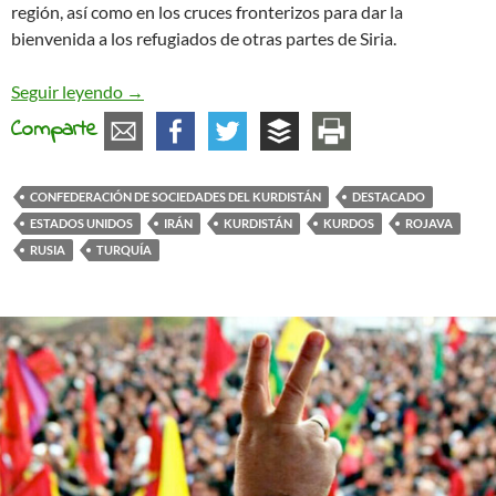
región, así como en los cruces fronterizos para dar la
bienvenida a los refugiados de otras partes de Siria.
Emergencia en Rojava libre mientras se reaviva la 
Seguir leyendo
→
Comparte
CONFEDERACIÓN DE SOCIEDADES DEL KURDISTÁN
DESTACADO
ESTADOS UNIDOS
IRÁN
KURDISTÁN
KURDOS
ROJAVA
RUSIA
TURQUÍA