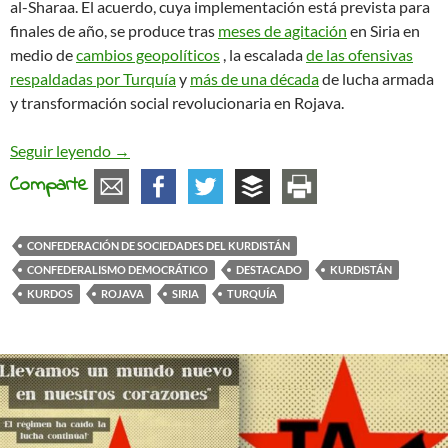
al-Sharaa. El acuerdo, cuya implementación está prevista para
finales de año, se produce tras
meses de agitación
en Siria en
medio de
cambios geopolíticos
, la escalada
de las ofensivas
respaldadas por Turquía
y
más de una década
de lucha armada
y transformación social revolucionaria en Rojava.
Rojava en la cuerda floja mientras las SDF acuerda
Seguir leyendo
→
Comparte
CONFEDERACIÓN DE SOCIEDADES DEL KURDISTÁN
CONFEDERALISMO DEMOCRÁTICO
DESTACADO
KURDISTÁN
KURDOS
ROJAVA
SIRIA
TURQUÍA