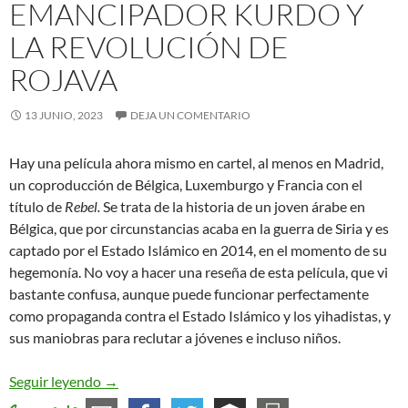
EMANCIPADOR KURDO Y
LA REVOLUCIÓN DE
ROJAVA
13 JUNIO, 2023
DEJA UN COMENTARIO
Hay una película ahora mismo en cartel, al menos en Madrid,
un coproducción de Bélgica, Luxemburgo y Francia con el
título de
Rebel.
Se trata de la historia de un joven árabe en
Bélgica, que por circunstancias acaba en la guerra de Siria y es
captado por el Estado Islámico en 2014, en el momento de su
hegemonía. No voy a hacer una reseña de esta película, que vi
bastante confusa, aunque puede funcionar perfectamente
como propaganda contra el Estado Islámico y los yihadistas, y
sus maniobras para reclutar a jóvenes e incluso niños.
El movimiento emancipador kurdo y la revolució
Seguir leyendo
→