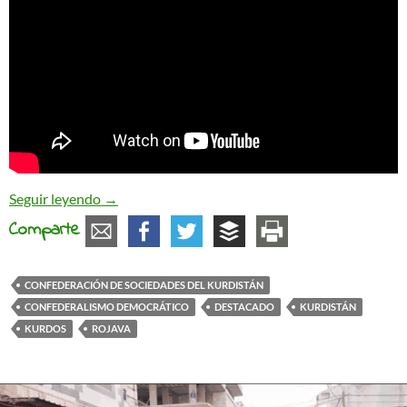
Asedio yihadista en Rojava
Seguir leyendo
→
Comparte
CONFEDERACIÓN DE SOCIEDADES DEL KURDISTÁN
CONFEDERALISMO DEMOCRÁTICO
DESTACADO
KURDISTÁN
KURDOS
ROJAVA