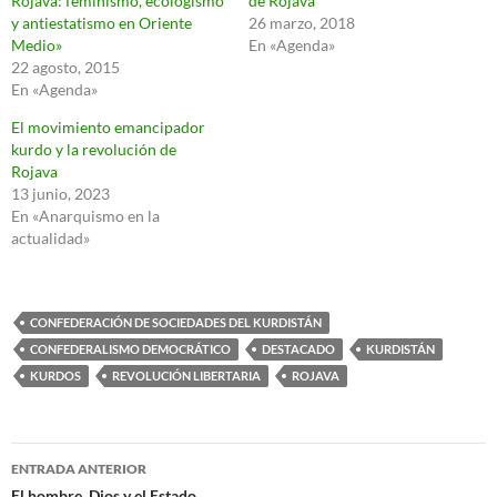
Rojava: feminismo, ecologismo
de Rojava
y antiestatismo en Oriente
26 marzo, 2018
Medio»
En «Agenda»
22 agosto, 2015
En «Agenda»
El movimiento emancipador
kurdo y la revolución de
Rojava
13 junio, 2023
En «Anarquismo en la
actualidad»
CONFEDERACIÓN DE SOCIEDADES DEL KURDISTÁN
CONFEDERALISMO DEMOCRÁTICO
DESTACADO
KURDISTÁN
KURDOS
REVOLUCIÓN LIBERTARIA
ROJAVA
Navegación
ENTRADA ANTERIOR
El hombre, Dios y el Estado