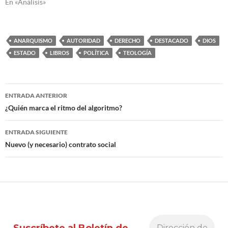
En «Análisis»
ANARQUISMO
AUTORIDAD
DERECHO
DESTACADO
DIOS
ESTADO
LIBROS
POLÍTICA
TEOLOGÍA
Navegación
ENTRADA ANTERIOR
de
¿Quién marca el ritmo del algoritmo?
entradas
ENTRADA SIGUIENTE
Nuevo (y necesario) contrato social
Suscríbete al Boletín de