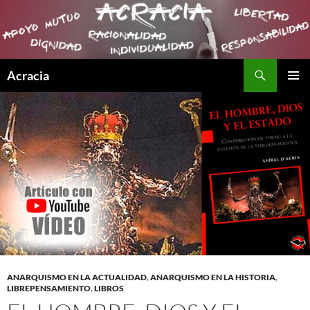
Buscar
Acracia
SALTAR
MENÚ
AL
PRINCI
CONTENIDO
ANARQUISMO EN LA ACTUALIDAD
,
ANARQUISMO EN LA HISTORIA
,
LIBREPENSAMIENTO
,
LIBROS