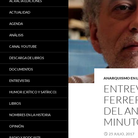
ACRACIA EDICIONES
ACTUALIDAD
AGENDA
ANÁLISIS
CANAL YOUTUBE
DESCARGA DE LIBROS
DOCUMENTOS
ANARQUISMO EN L
ENTREVISTAS
ENTREV
HUMOR (CRÍTICO Y SATÍRICO)
FERRE
LIBROS
DEL A
NOMBRES EN LA HISTORIA
MINUTO
OPINIÓN
25 JULIO, 2017
RADIO Y PODCASTS