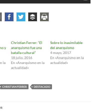
Christian Ferrer: “El
Sobre lo inasimilable
mo y
anarquismo fue una
del anarquismo
batalla cultural”
4 mayo, 2017
18 julio, 2016
En «Anarquismo en la
n la
En «Anarquismo en la
actualidad»
actualidad»
CHRISTIAN FERRER
DESTACADO
ón
OR