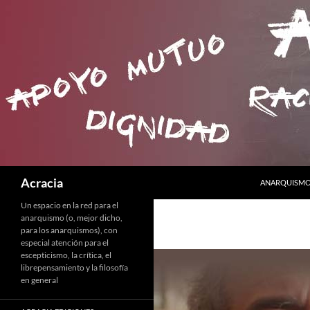
SALTAR AL C
Buscar
Acracia
ANARQUISMO 
Un espacio en la red para el
anarquismo (o, mejor dicho,
para los anarquismos), con
especial atención para el
escepticismo, la crítica, el
librepensamiento y la filosofía
en general