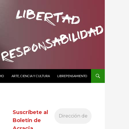
SMO
ARTE, CIENCIA Y CULTURA
LIBREPENSAMIENTO
Suscríbete al
Boletín de
Acracia