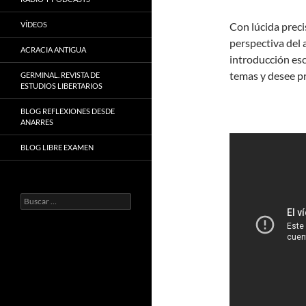
VÍDEOS
Con lúcida preci
perspectiva del
ACRACIA ANTIGUA
introducción es
temas y desee pr
GERMINAL. REVISTA DE
ESTUDIOS LIBERTARIOS
BLOG REFLEXIONES DESDE
ANARRES
BLOG LIBRE EXAMEN
Buscar: