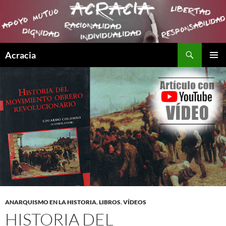
Buscar
Acracia
SALTAR
MENÚ
AL
PRINCI
CONTENIDO
ANARQUISMO EN LA HISTORIA
,
LIBROS
,
VÍDEOS
HISTORIA DEL