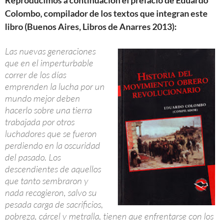
Reproducimos a continuación el prefacio de Eduardo
Colombo, compilador de los textos que integran este
libro (Buenos Aires, Libros de Anarres 2013):
Las nuevas generaciones
que en el imperturbable
correr de los días
emprenden la lucha por un
mundo mejor deben
hacerlo sobre una tierra
trabajada por otros
luchadores que se fueron
perdiendo en la oscuridad
del pasado. Los
descendientes de aquellos
que tanto sembraron y
nada recogieron, salvo su
pesada carga de sacrificios,
pobreza, cárcel y metralla, tienen que enfrentarse con los