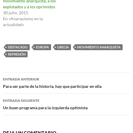
movimiento anarquista, a los
explotados y a los oprimidos
30 julio, 2015
En «Anarquismo en la
actualidad»
DESTACADO
EUROPA
GRECIA
MOVIMIENTO ANARQUISTA
REPRESIÓN
Navegación
ENTRADA ANTERIOR
de
Para ser parte de la historia, hay que participar en ella
entradas
ENTRADA SIGUIENTE
Un buen programa para la izquierda optimista
DEJA UN COMENTARIO