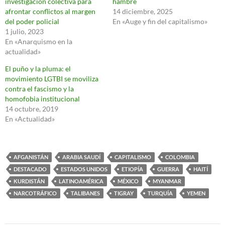
investigación colectiva para
hambre
afrontar conflictos al margen
14 diciembre, 2025
del poder policial
En «Auge y fin del capitalismo»
1 julio, 2023
En «Anarquismo en la
actualidad»
El puño y la pluma: el
movimiento LGTBI se moviliza
contra el fascismo y la
homofobia institucional
14 octubre, 2019
En «Actualidad»
AFGANISTÁN
ARABIA SAUDÍ
CAPITALISMO
COLOMBIA
DESTACADO
ESTADOS UNIDOS
ETIOPÍA
GUERRA
HAITÍ
KURDISTÁN
LATINOAMÉRICA
MÉXICO
MYANMAR
NARCOTRÁFICO
TALIBANES
TIGRAY
TURQUÍA
YEMEN