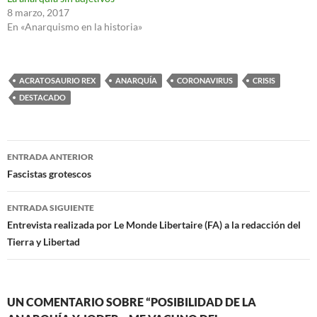
8 marzo, 2017
En «Anarquismo en la historia»
ACRATOSAURIO REX
ANARQUÍA
CORONAVIRUS
CRISIS
DESTACADO
Navegación
ENTRADA ANTERIOR
de
Fascistas grotescos
entradas
ENTRADA SIGUIENTE
Entrevista realizada por Le Monde Libertaire (FA) a la redacción del
Tierra y Libertad
UN COMENTARIO SOBRE “POSIBILIDAD DE LA