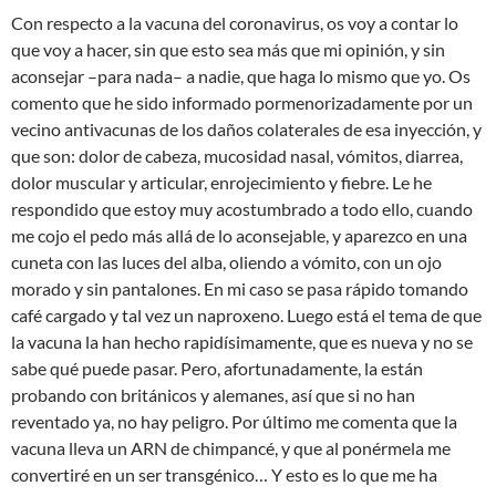
Con respecto a la vacuna del coronavirus, os voy a contar lo
que voy a hacer, sin que esto sea más que mi opinión, y sin
aconsejar –para nada– a nadie, que haga lo mismo que yo. Os
comento que he sido informado pormenorizadamente por un
vecino antivacunas de los daños colaterales de esa inyección, y
que son: dolor de cabeza, mucosidad nasal, vómitos, diarrea,
dolor muscular y articular, enrojecimiento y fiebre. Le he
respondido que estoy muy acostumbrado a todo ello, cuando
me cojo el pedo más allá de lo aconsejable, y aparezco en una
cuneta con las luces del alba, oliendo a vómito, con un ojo
morado y sin pantalones. En mi caso se pasa rápido tomando
café cargado y tal vez un naproxeno. Luego está el tema de que
la vacuna la han hecho rapidísimamente, que es nueva y no se
sabe qué puede pasar. Pero, afortunadamente, la están
probando con británicos y alemanes, así que si no han
reventado ya, no hay peligro. Por último me comenta que la
vacuna lleva un ARN de chimpancé, y que al ponérmela me
convertiré en un ser transgénico… Y esto es lo que me ha